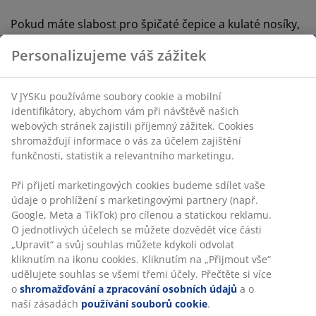
Pokud máte slabost pro špičaté čepice a kulaté nosíky,
pozvěte si domů partičku těchto skřítků.
Personalizujeme váš zážitek
LARVIKIT má tlumené odstíny zelené, šedé a hnědé,
které skvěle doplní moderní vánoční výzdobu
V JYSKu používáme soubory cookie a mobilní
inspirovanou skandinávským stylem. LARVIKIT nosí
identifikátory, abychom vám při návštěvě našich
hnědavou chundelatou čepici a šedý plnovous.
webových stránek zajistili příjemný zážitek. Cookies
Připravte se na příval roztomilosti!
shromažďují informace o vás za účelem zajištění
Pokud máte raději skřítky v tradičních vánočních
funkčnosti, statistik a relevantního marketingu.
barvách, nezoufejte. Vánoční skřítek BOND má
Při přijetí marketingových cookies budeme sdílet vaše
červenou vánoční čepici s různými vzory. To znamená,
údaje o prohlížení s marketingovými partnery (např.
že si můžete vybrat vzor, který se vám líbí nejvíce, nebo
Google, Meta a TikTok) pro cílenou a statickou reklamu.
skřítky libovolně nakombinovat.
O jednotlivých účelech se můžete dozvědět více části
„Upravit“ a svůj souhlas můžete kdykoli odvolat
kliknutím na ikonu cookies. Kliknutím na „Přijmout vše“
udělujete souhlas se všemi třemi účely. Přečtěte si více
o
shromažďování a zpracování osobních údajů
a o
naší zásadách
používání souborů cookie
.