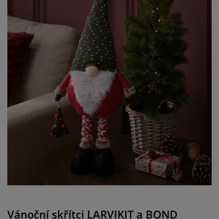
Vánoční skřítci LARVIKIT a BOND