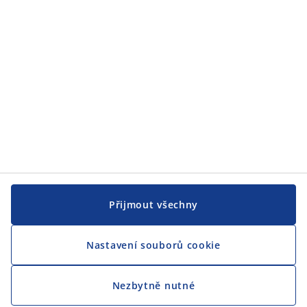
JYSK
CENTRÁLA
Sledovat JYSK
Přijmout všechny
Nastavení souborů cookie
Jsme hrdým partnerem Českého paralympijského týmu
Nezbytně nutné