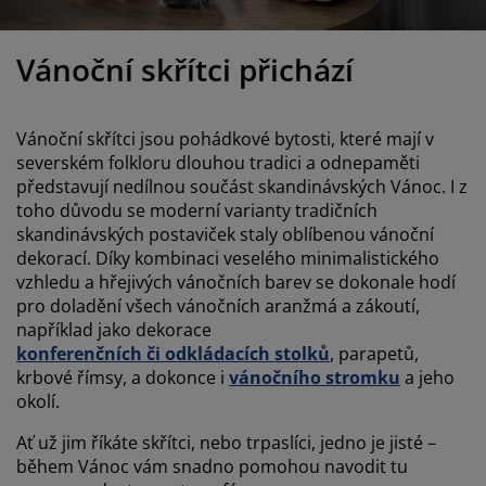
éče o nábytek/doplňky
enkovní osvětlení
rostěradla
ostelové rámy
světlení
emping
Vánoční skřítci přichází
tní skříně
oxspring rámy s úložným prostorem
omácnost
ábytek do ložnice
ošty
ětský pokoj
Vánoční skřítci jsou pohádkové bytosti, které mají v
severském folkloru dlouhou tradici a odnepaměti
ětské matrace
raní
představují nedílnou součást skandinávských Vánoc. I z
toho důvodu se moderní varianty tradičních
ětské postele
ro mazlíčky
skandinávských postaviček staly oblíbenou vánoční
dekorací. Díky kombinaci veselého minimalistického
vzhledu a hřejivých vánočních barev se dokonale hodí
pro doladění všech vánočních aranžmá a zákoutí,
například jako dekorace
konferenčních či odkládacích stolků
, parapetů,
krbové římsy, a dokonce i
vánočního stromku
a jeho
okolí.
Ať už jim říkáte skřítci, nebo trpaslíci, jedno je jisté –
během Vánoc vám snadno pomohou navodit tu