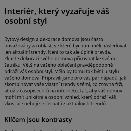
éče o nábytek/doplňky
enkovní osvětlení
rostěradla
ostelové rámy
světlení
Interiér, který vyzařuje váš
emping
tní skříně
oxspring rámy s úložným prostorem
omácnost
osobní styl
ábytek do ložnice
ošty
ětský pokoj
Bytový design a dekorace domova jsou často
ětské matrace
raní
považovány za oblast, ve které bychom měli následovat
jen aktuální trendy. Není to tak ale úplně pravda.
Zkuste dekoraci svého domova přirovnat ke svému
ětské postele
ro mazlíčky
šatníku. Většina vašeho oblečení pravděpodobně
odráží váš osobní styl. Mělo by tomu tak být i u stylu
vašeho domova. Připravili jsme pro vás pár nápadů, jak
zkombinovat vaše vlastní trendy s těmi, co zrovna frčí,
ať už v časopisech či na internetu, tak, aby váš domov
mohl mít unikátní a osobní vzhled, který odráží váš
vkus, ale nebojí se čerpat i z aktuálních trendů.
Klíčem jsou kontrasty