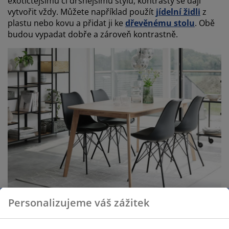
exotičtějšímu či drsnějšímu stylu, kontrasty se dají
vytvořit vždy. Můžete například použít
jídelní židli
z
plastu nebo kovu a přidat ji ke
dřevěnému stolu
. Obě
budou vypadat dobře a zároveň kontrastně.
Personalizujeme váš zážitek
Podpořte váš styl pomocí osobních