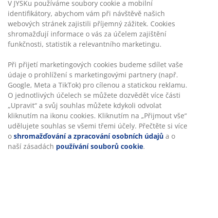
předmětů
V JYSKu používáme soubory cookie a mobilní
identifikátory, abychom vám při návštěvě našich
webových stránek zajistili příjemný zážitek. Cookies
Domov, který odráží váš osobní styl, se soustřeďuje na
shromažďují informace o vás za účelem zajištění
detaily. Právě ty totiž propůjčí vašemu interiéru osobní
funkčnosti, statistik a relevantního marketingu.
vzhled. Detaily myslíme různé zděděné předměty,
suvenýry či jakékoli drobnosti, které pro vás mají
Při přijetí marketingových cookies budeme sdílet vaše
sentimentální význam. Pro tyto maličkosti pak u vás
údaje o prohlížení s marketingovými partnery (např.
doma můžete vynahradit speciální místo. Jen si dejte
Google, Meta a TikTok) pro cílenou a statickou reklamu.
pozor, aby se váš interiér nestal muzeem všech
O jednotlivých účelech se můžete dozvědět více části
předmětů, které jste za život nasbírali.
„Upravit“ a svůj souhlas můžete kdykoli odvolat
kliknutím na ikonu cookies. Kliknutím na „Přijmout vše“
Používejte vaše oblíbené barvy
udělujete souhlas se všemi třemi účely. Přečtěte si více
o
shromažďování a zpracování osobních údajů
a o
naší zásadách
používání souborů cookie
.
Zvýraznit váš osobní styl můžete i zakomponováním
vašich oblíbených barev do interiéru. Oživte třeba svou
pohovkou
polštářky
ve vašem oblíbeném odstínu,
nejlépe je můžete i doplnit
plédem
či
dalšími dekoracemi
ve stejné barvě. Opakující se
barva vzbudí pocit útulnosti a zároveň se nemusíte bát,
že bude působit nepořádně či zmateně.