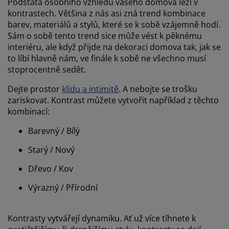
Podstata osobního vzhledu vašeho domova leží v
kontrastech. Většina z nás asi zná trend kombinace
barev, materiálů a stylů, které se k sobě vzájemně hodí.
Sám o sobě tento trend sice může vést k pěknému
interiéru, ale když přijde na dekoraci domova tak, jak se
to líbí hlavně nám, ve finále k sobě ne všechno musí
stoprocentně sedět.
Dejte prostor
klidu a intimitě
. A nebojte se trošku
zariskovat. Kontrast můžete vytvořit například z těchto
kombinací:
Barevný / Bílý
Starý / Nový
Dřevo / Kov
Výrazný / Přírodní
Kontrasty vytvářejí dynamiku. Ať už více tíhnete k