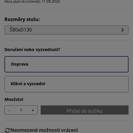
Akce platí do (včetně): 11.08.2026
Rozměry stolu
:
Š80xD130
Doručení nebo vyzvednutí?
Doprava
Klikni a vyzvedni
Množství
-
+
Přidat do košíku
Neomezené možnosti vrácení