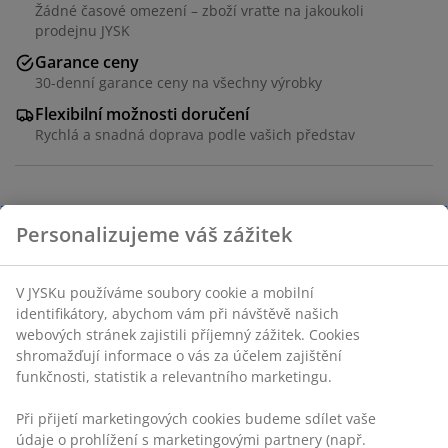
Žádné časové omezení – zboží vraťte na jakoukoli
prodejnu JYSK
Garance ceny
30-denní garance ceny na všechny výrobky
Flexibilní možnosti doručení
Rychlá a snadná doprava podle vašich představ
Stůl: Masivní dřevo a MDF. Š80xD130xV75 cm. Židle:
Personalizujeme váš zážitek
Potah a ocel.
V JYSKu používáme soubory cookie a mobilní
Skladová položka: S000967
identifikátory, abychom vám při návštěvě našich
webových stránek zajistili příjemný zážitek. Cookies
shromažďují informace o vás za účelem zajištění
funkčnosti, statistik a relevantního marketingu.
Komplet je tvořen následujícími
položkami
Při přijetí marketingových cookies budeme sdílet vaše
údaje o prohlížení s marketingovými partnery (např.