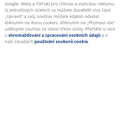
Google, Meta a TikTok) pro cílenou a statickou reklamu.
O jednotlivých účelech se můžete dozvědět více části
„Upravit“ a svůj souhlas můžete kdykoli odvolat
Specifikace
kliknutím na ikonu cookies. Kliknutím na „Přijmout vše“
udělujete souhlas se všemi třemi účely. Přečtěte si více
o
shromažďování a zpracování osobních údajů
a o
naší zásadách
používání souborů cookie
.
Hodnocení
(
0
)
Doprava