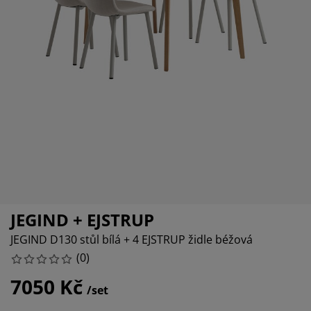
éče o nábytek/doplňky
enkovní osvětlení
rostěradla
ostelové rámy
světlení
emping
tní skříně
oxspring rámy s úložným prostorem
omácnost
ábytek do ložnice
ošty
ětský pokoj
ětské matrace
raní
ětské postele
ro mazlíčky
JEGIND + EJSTRUP
JEGIND D130 stůl bílá + 4 EJSTRUP židle béžová
(
0
)
7050 Kč
/set