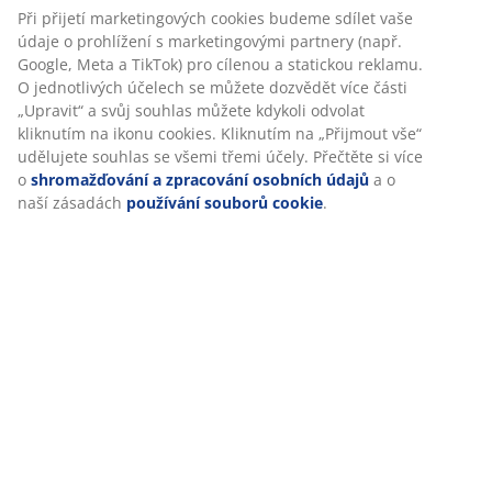
V JYSKu používáme soubory cookie a mobilní identifikátory,
abychom vám při návštěvě našich webových stránek zajistili
příjemný zážitek. Cookies shromažďují informace o vás za
Komplet je tvořen následujícími
účelem zajištění funkčnosti, statistik a relevantního
marketingu.
položkami
Při přijetí marketingových cookies budeme sdílet vaše údaje
o prohlížení s marketingovými partnery (např. Google, Meta
a TikTok) pro cílenou a statickou reklamu. O jednotlivých
Specifikace
účelech se můžete dozvědět více části „Upravit“ a svůj
souhlas můžete kdykoli odvolat kliknutím na ikonu cookies.
Kliknutím na „Přijmout vše“ udělujete souhlas se všemi
třemi účely. Přečtěte si více o
shromažďování a zpracování
Hodnocení
osobních údajů
a o naší zásadách
používání souborů
cookie
.
(
0
)
Doprava