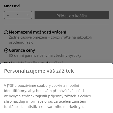
Množství
-
+
Přidat do košíku
Neomezené možnosti vrácení
Žádné časové omezení – zboží vraťte na jakoukoli
prodejnu JYSK
Garance ceny
30-denní garance ceny na všechny výrobky
Flexibilní možnosti doručení
Rychlá a snadná doprava podle vašich představ
Stůl: Dekorační dýha. Š90xD180xV77 cm. Židle: Koženka
a ocel.
Personalizujeme váš zážitek
Skladová položka: S000462