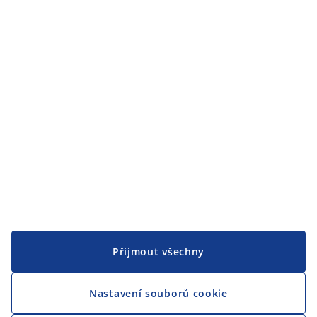
JYSK
JYSK
CENTRÁLA
Sledovat JYSK
Jsme hrdým partnerem Českého paralympijského týmu