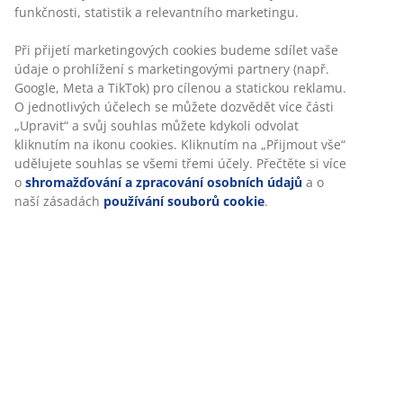
Skladová položka: 3640217
Návod k sestavení
Specifikace
Hodnocení
(
233
)
Doprava