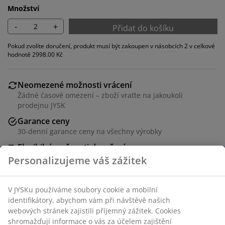
Množství
-
+
Přidat do košíku
Pokud zvolíte doručení, produkt musí být zakoupen v násobcích 2 v celkové
hodnotě 2998.00 Kč
Neomezené možnosti vrácení
Žádné časové omezení – zboží vraťte na jakoukoli
prodejnu JYSK
Garance ceny
30-denní garance ceny na všechny výrobky
Flexibilní možnosti doručení
Rychlá a snadná doprava podle vašich představ
Jídelní židle s polstrovaným sedadlem a opěradlem z
černé koženky. Nohy z oceli, vzhled dubu.