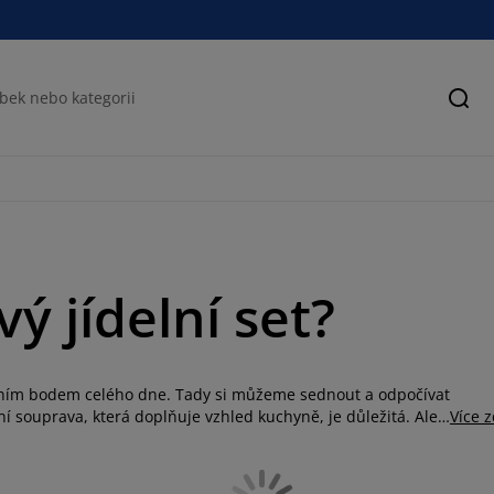
Hled
ý jídelní set?
ředním bodem celého dne. Tady si můžeme sednout a odpočívat
í souprava, která doplňuje vzhled kuchyně, je důležitá. Ale
Více 
í poskytovat pohodlné místo k sezení. Nabízíme velké i malé
 celá rodina, nebo menší jídelní soupravu do kuchyně, v JYSKu
 s jídelním stolem nebo židlemi, které již vlastníte, potom si