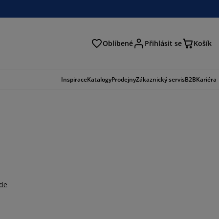
Oblíbené
Přihlásit se
Košík
at
Inspirace
Katalogy
Prodejny
Zákaznický servis
B2B
Kariéra
zde