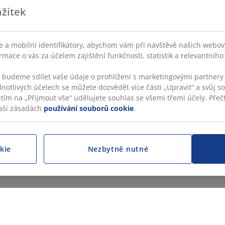
žitek
 a mobilní identifikátory, abychom vám při návštěvě našich webovýc
rmace o vás za účelem zajištění funkčnosti, statistik a relevantníh
s budeme sdílet vaše údaje o prohlížení s marketingovými partnery 
dnotlivých účelech se můžete dozvědět více části „Upravit“ a svůj s
utím na „Přijmout vše“ udělujete souhlas se všemi třemi účely. Přečt
aší zásadách
používání souborů cookie
.
kie
Nezbytně nutné