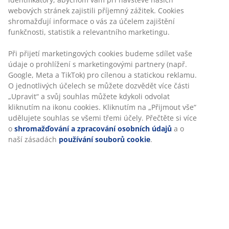
Jídelní židle s polstrovaným sedadlem a opěradlem s
klasickým béžovým potahem. Židle má odnímatelný
krémový plyšový potah, který umožňuje snadno změnit
její vzhled. Nohy z oceli s dubovým vzhledem.
Skladová položka: 3640293
Návod k sestavení
Specifikace
Hodnocení
(
30
)