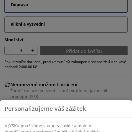
Doprava
Klikni a vyzvedni
Množství
-
+
Přidat do košíku
Pokud zvolíte doručení, produkt musí být zakoupen v násobcích 4 v celkové
hodnotě 2400.00 Kč
Neomezené možnosti vrácení
Žádné časové omezení – zboží vraťte na jakoukoli
prodejnu JYSK
Garance ceny
30-denní garance ceny na všechny výrobky
Flexibilní možnosti doručení
Rychlá a snadná doprava podle vašich představ