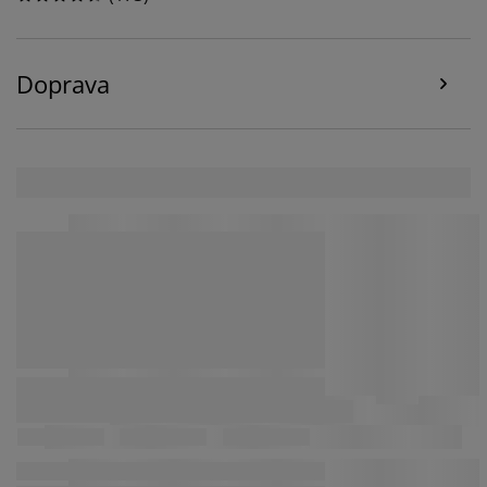
o
shromažďování a zpracování osobních údajů
a o
naší zásadách
používání souborů cookie
.
Doprava