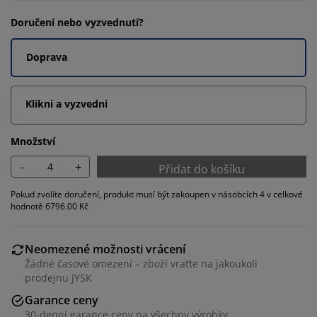
Doručení nebo vyzvednutí?
Doprava
Klikni a vyzvedni
Množství
-
+
Přidat do košíku
Pokud zvolíte doručení, produkt musí být zakoupen v násobcích 4 v celkové
hodnotě 6796.00 Kč
Neomezené možnosti vrácení
Žádné časové omezení – zboží vraťte na jakoukoli
prodejnu JYSK
Garance ceny
30-denní garance ceny na všechny výrobky