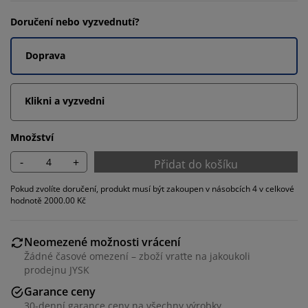
Doručení nebo vyzvednutí?
Doprava
Klikni a vyzvedni
Množství
-
+
Přidat do košíku
Pokud zvolíte doručení, produkt musí být zakoupen v násobcích 4 v celkové
hodnotě 2000.00 Kč
Neomezené možnosti vrácení
Žádné časové omezení – zboží vraťte na jakoukoli
prodejnu JYSK
Garance ceny
30-denní garance ceny na všechny výrobky