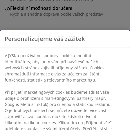
Flexibilní možnosti doručení
Rychlá a snadná doprava podle vašich představ
Jídelní židle s polstrovaným sedadlem a opěradlem s
béžovým potahem. Ladící nohy z oceli.
Personalizujeme váš zážitek
Skladová položka: 3640302
Návod k sestavení
V JYSKu používáme soubory cookie a mobilní identifikátory,
abychom vám při návštěvě našich webových stránek
zajistili příjemný zážitek. Cookies shromažďují informace o
Specifikace
vás za účelem zajištění funkčnosti, statistik a relevantního
marketingu.
Při přijetí marketingových cookies budeme sdílet vaše
Hodnocení
údaje o prohlížení s marketingovými partnery (např.
Google, Meta a TikTok) pro cílenou a statickou reklamu. O
(
43
)