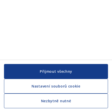
CENTRÁLA
Sledovat JYSK
Přijmout všechny
Nastavení souborů cookie
Jsme hrdým partnerem Českého paralympijského týmu
Nezbytně nutné