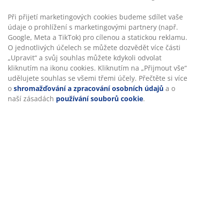
Při přijetí marketingových cookies budeme sdílet vaše
údaje o prohlížení s marketingovými partnery (např.
Specifikace
Google, Meta a TikTok) pro cílenou a statickou reklamu.
O jednotlivých účelech se můžete dozvědět více části
„Upravit“ a svůj souhlas můžete kdykoli odvolat
kliknutím na ikonu cookies. Kliknutím na „Přijmout vše“
Hodnocení
udělujete souhlas se všemi třemi účely. Přečtěte si více
o
shromažďování a zpracování osobních údajů
a o
(
189
)
naší zásadách
používání souborů cookie
.
Doprava