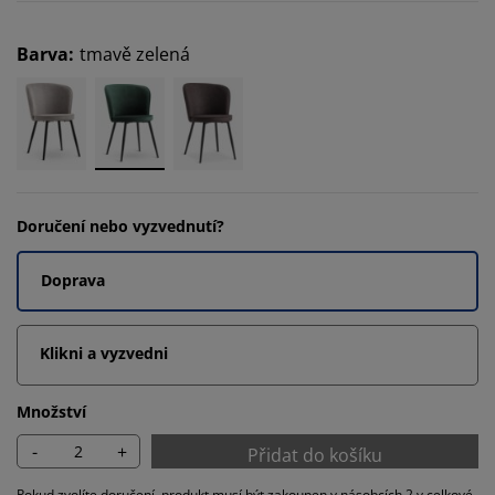
Barva
:
tmavě zelená
Doručení nebo vyzvednutí?
Doprava
Klikni a vyzvedni
Množství
-
+
Přidat do košíku
Pokud zvolíte doručení, produkt musí být zakoupen v násobcích 2 v celkové