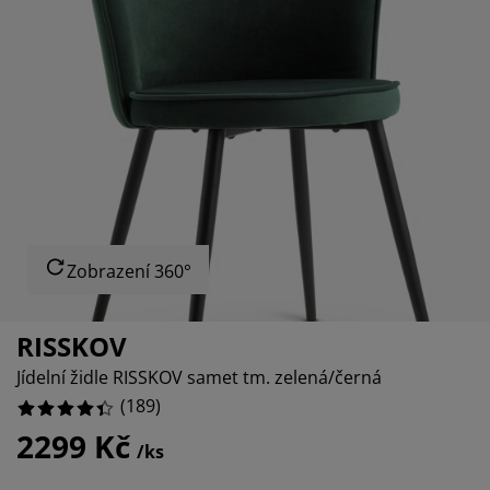
éče o nábytek/doplňky
enkovní osvětlení
rostěradla
ostelové rámy
světlení
emping
tní skříně
oxspring rámy s úložným prostorem
omácnost
ábytek do ložnice
ošty
ětský pokoj
ětské matrace
raní
ětské postele
ro mazlíčky
Zobrazení 360°
RISSKOV
Jídelní židle RISSKOV samet tm. zelená/černá
(
189
)
2299 Kč
/ks