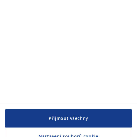
Zákaznický servis
JYSK
JYSK
CENTRÁLA
Sledovat JYSK
Jsme hrdým partnerem Českého paralympijského týmu