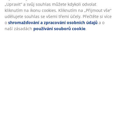
Hodnocení
(
47
)
Doprava
Personalizujeme váš zážitek
V JYSKu používáme soubory cookie a mobilní identifikátory, aby
vám při návštěvě našich webových stránek zajistili příjemný záži
Cookies shromažďují informace o vás za účelem zajištění funkčno
statistik a relevantního marketingu.
Při přijetí marketingových cookies budeme sdílet vaše údaje o pr
s marketingovými partnery (např. Google, Meta a TikTok) pro cíl
statickou reklamu. O jednotlivých účelech se můžete dozvědět ví
„Upravit“ a svůj souhlas můžete kdykoli odvolat kliknutím na iko
cookies. Kliknutím na „Přijmout vše“ udělujete souhlas se všemi
účely. Přečtěte si více o
shromažďování a zpracování osobních 
o naší zásadách
používání souborů cookie
.