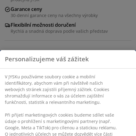
Garance ceny
30-denní garance ceny na všechny výrobky
Flexibilní možnosti doručení
Rychlá a snadná doprava podle vašich představ
Masivní jasan a jasanová dýha. Š140xV80xH35 cm
Skladová položka: 3601205
Návod k sestavení
Specifikace