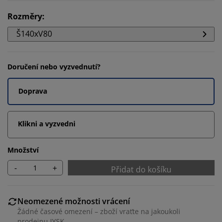
Rozměry
:
Š140xV80
Doručení nebo vyzvednutí?
Doprava
Klikni a vyzvedni
Množství
-
+
Přidat do košíku
Neomezené možnosti vrácení
Žádné časové omezení – zboží vraťte na jakoukoli
prodejnu JYSK