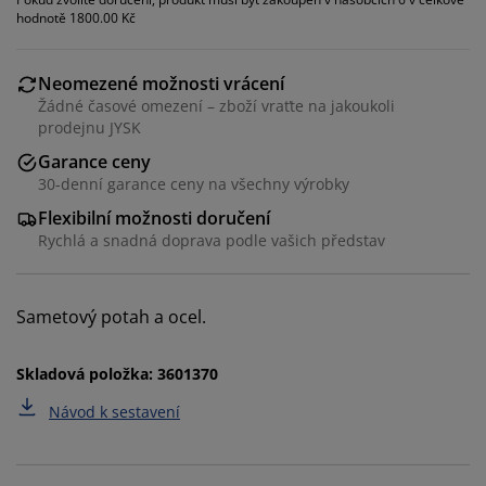
hodnotě 1800.00 Kč
Neomezené možnosti vrácení
Žádné časové omezení – zboží vraťte na jakoukoli
prodejnu JYSK
Garance ceny
30-denní garance ceny na všechny výrobky
Flexibilní možnosti doručení
Personalizujeme váš zážitek
Rychlá a snadná doprava podle vašich představ
V JYSKu používáme soubory cookie a mobilní
Sametový potah a ocel.
identifikátory, abychom vám při návštěvě našich
webových stránek zajistili příjemný zážitek. Cookies
Skladová položka: 3601370
shromažďují informace o vás za účelem zajištění
funkčnosti, statistik a relevantního marketingu.
Návod k sestavení
Při přijetí marketingových cookies budeme sdílet vaše
údaje o prohlížení s marketingovými partnery (např.