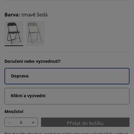
Barva
:
tmavě šedá
Doručení nebo vyzvednutí?
Doprava
Klikni a vyzvedni
Množství
-
+
Přidat do košíku
Pokud zvolíte doručení, produkt musí být zakoupen v násobcích 6 v celkové