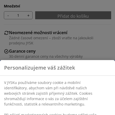
Množství
-
+
Přidat do košíku
Neomezené možnosti vrácení
Žádné časové omezení – zboží vraťte na jakoukoli
prodejnu JYSK
Garance ceny
30-denní garance ceny na všechny výrobky
Flexibilní možnosti doručení
Rychlá a snadná doprava podle vašich představ
3 police. Dekorační dýha a tvrzené sklo.
Š100×V186×H44 cm