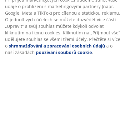
Skladová položka: 3670261
Návod k sestavení
Personalizujeme váš zážitek
V JYSKu používáme soubory cookie a mobilní identifikátory,
Specifikace
abychom vám při návštěvě našich webových stránek zajistili
příjemný zážitek. Cookies shromažďují informace o vás za účel
zajištění funkčnosti, statistik a relevantního marketingu.
Hodnocení
Při přijetí marketingových cookies budeme sdílet vaše údaje o
prohlížení s marketingovými partnery (např. Google, Meta a
(
129
)
TikTok) pro cílenou a statickou reklamu. O jednotlivých účelech 
můžete dozvědět více části „Upravit“ a svůj souhlas můžete
kdykoli odvolat kliknutím na ikonu cookies. Kliknutím na „Přijmo
Doprava
vše“ udělujete souhlas se všemi třemi účely. Přečtěte si více o
shromažďování a zpracování osobních údajů
a o naší zásadách
používání souborů cookie
.