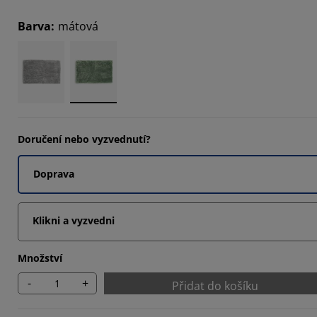
4616%
Barva
:
mátová
9232%
3077%
Doručení nebo vyzvednutí?
Doprava
Klikni a vyzvedni
Množství
-
+
Přidat do košíku