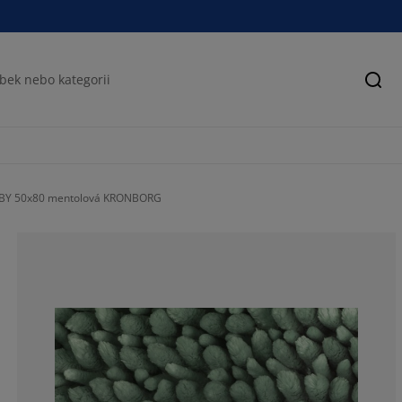
Hled
GBY 50x80 mentolová KRONBORG
66.1538461538
9.23076923076