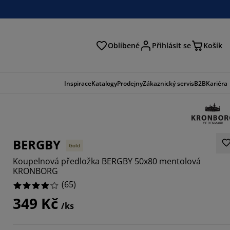
Oblíbené
Přihlásit se
Košík
at
Inspirace
Katalogy
Prodejny
Zákaznický servis
B2B
Kariéra
BERGBY
Gold
Koupelnová předložka BERGBY 50x80 mentolová
KRONBORG
(
65
)
349 Kč
4615%
/ks
9232%