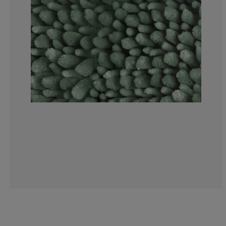
4.61538461538
9.23076923076
10.7692307692