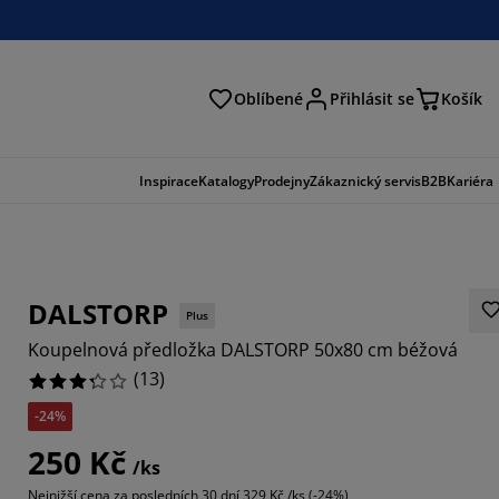
Oblíbené
Přihlásit se
Košík
at
Inspirace
Katalogy
Prodejny
Zákaznický servis
B2B
Kariéra
DALSTORP
Plus
Koupelnová předložka DALSTORP 50x80 cm béžová
(
13
)
-24%
3847%
250 Kč
/ks
76925%
Nejnižší cena za posledních 30 dní
329 Kč /ks (-24%)