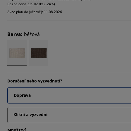
Běžná cena
329 Kč /ks (-24%)
15385%
Akce platí do (včetně): 11.08.2026
23077%
15385%
Barva
:
béžová
Doručení nebo vyzvednutí?
Doprava
Klikni a vyzvedni
Množství