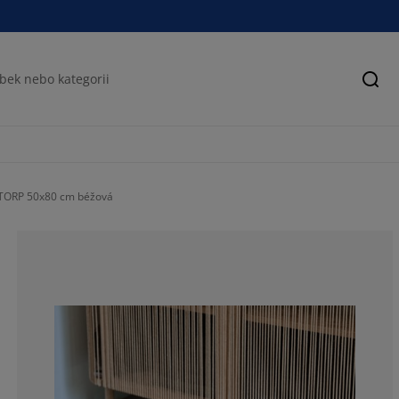
Hled
TORP 50x80 cm béžová
38.4615384615
7.69230769230