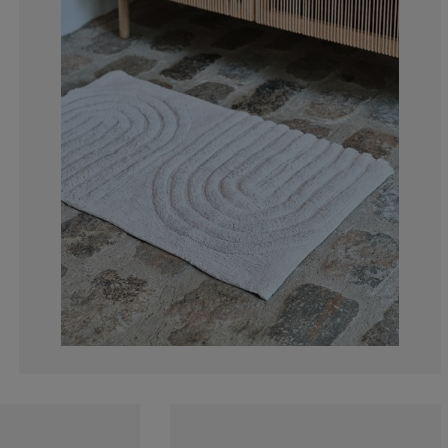
15.3846153846
23.0769230769
15.3846153846