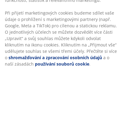
Skladová položka: 2520442
Specifikace
Hodnocení
(
108
)
Doprava