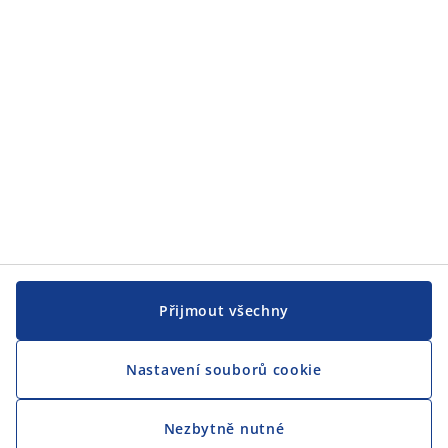
JYSK
CENTRÁLA
Sledovat JYSK
Jsme hrdým partnerem Českého paralympijského týmu