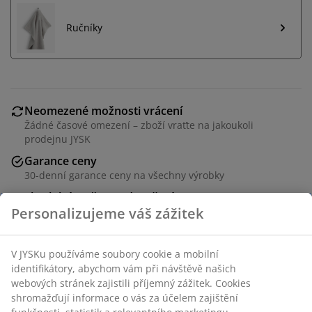
Ručníky
Neomezené možnosti vrácení
Žádné časové omezení – zboží vraťte na jakoukoli
prodejnu JYSK
Garance ceny
30-denní garance ceny na všechny výrobky
Flexibilní možnosti doručení
Rychlá a snadná doprava podle vašich představ
100% polyester (39 % recyklováno). 45x50 cm