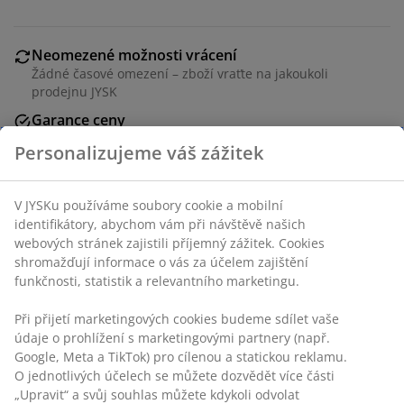
Neomezené možnosti vrácení
Žádné časové omezení – zboží vraťte na jakoukoli
prodejnu JYSK
Garance ceny
30-denní garance ceny na všechny výrobky
Personalizujeme váš zážitek
Flexibilní možnosti doručení
Rychlá a snadná doprava podle vašich představ
V JYSKu používáme soubory cookie a mobilní
identifikátory, abychom vám při návštěvě našich
webových stránek zajistili příjemný zážitek. Cookies
Ze 100% bavlny. S protiskluzovou spodní stranou z
shromažďují informace o vás za účelem zajištění
funkčnosti, statistik a relevantního marketingu.
latexu. 50x80 cm
Při přijetí marketingových cookies budeme sdílet vaše
Skladová položka: 2518600
údaje o prohlížení s marketingovými partnery (např.
Google, Meta a TikTok) pro cílenou a statickou reklamu.
O jednotlivých účelech se můžete dozvědět více části
„Upravit“ a svůj souhlas můžete kdykoli odvolat