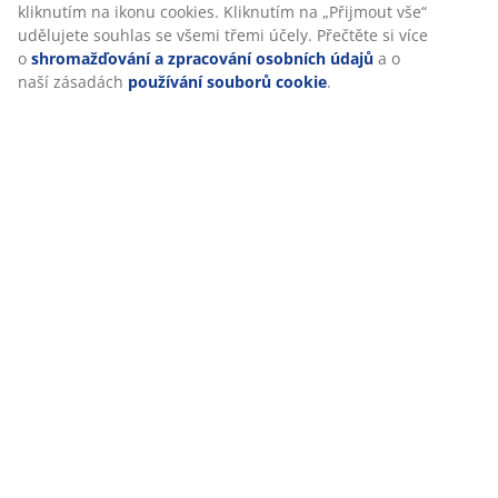
Specifikace
kliknutím na ikonu cookies. Kliknutím na „Přijmout vše“
udělujete souhlas se všemi třemi účely. Přečtěte si více
o
shromažďování a zpracování osobních údajů
a o
naší zásadách
používání souborů cookie
.
Hodnocení
(
28
)
Doprava