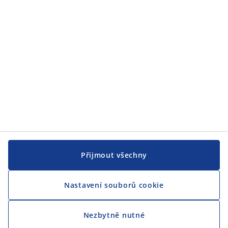
JYSK
CENTRÁLA
Sledovat JYSK
Přijmout všechny
Nastavení souborů cookie
Jsme hrdým partnerem Českého paralympijského týmu
Nezbytně nutné