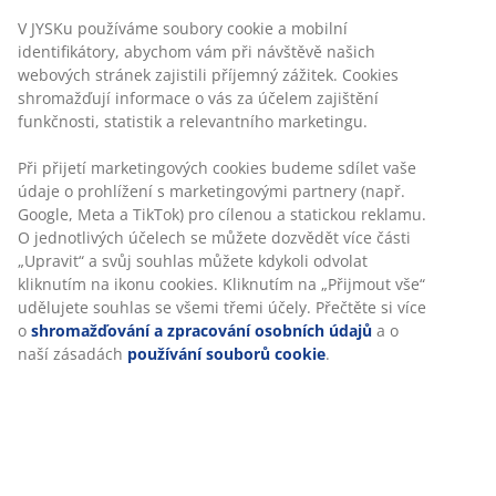
Neomezené možnosti vrácení
Žádné časové omezení – zboží vraťte na jakoukoli
prodejnu JYSK
Garance ceny
30-denní garance ceny na všechny výrobky
Flexibilní možnosti doručení
Rychlá a snadná doprava podle vašich představ
100% polyester (100 % recyklováno). 70×120 cm
Skladová položka: 2521358
Specifikace