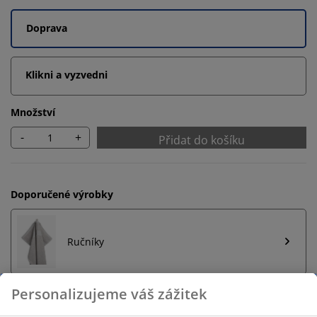
Doprava
Klikni a vyzvedni
Množství
-
+
Přidat do košíku
Doporučené výrobky
Ručníky