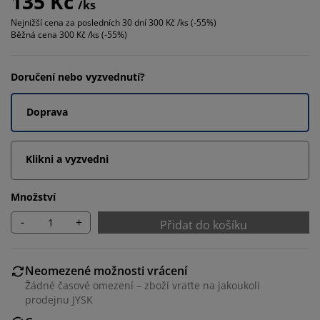
135 Kč
/ks
Nejnižší cena za posledních 30 dní
300 Kč /ks (-55%)
Běžná cena
300 Kč /ks (-55%)
Doručení nebo vyzvednutí?
Doprava
Klikni a vyzvedni
Množství
-
+
Přidat do košíku
Neomezené možnosti vrácení
Žádné časové omezení – zboží vraťte na jakoukoli
prodejnu JYSK