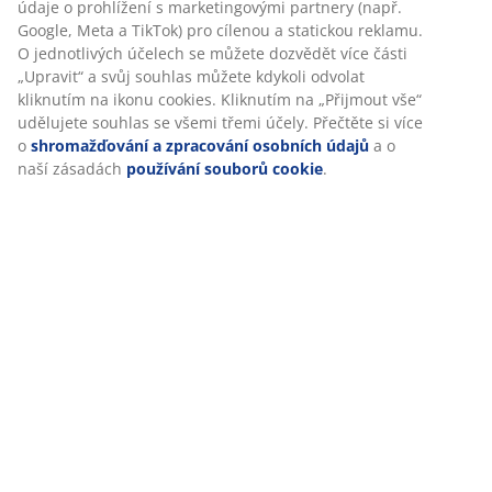
vás za účelem zajištění funkčnosti, statistik a relevantního
(
0
)
marketingu.
Při přijetí marketingových cookies budeme sdílet vaše
údaje o prohlížení s marketingovými partnery (např.
Doprava
Google, Meta a TikTok) pro cílenou a statickou reklamu. O
jednotlivých účelech se můžete dozvědět více části
„Upravit“ a svůj souhlas můžete kdykoli odvolat kliknutím
na ikonu cookies. Kliknutím na „Přijmout vše“ udělujete
souhlas se všemi třemi účely. Přečtěte si více o
shromažďování a zpracování osobních údajů
a o naší
zásadách
používání souborů cookie
.