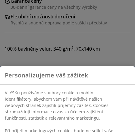
Garance ceny
30-denní garance ceny na všechny výrobky
Flexibilní možnosti doručení
Rychlá a snadná doprava podle vašich představ
100% bavlněný velur. 340 g/m². 70x140 cm
Skladová položka: 2343201
Personalizujeme váš zážitek
Specifikace
V JYSKu používáme soubory cookie a mobilní identifikátory,
abychom vám při návštěvě našich webových stránek
zajistili příjemný zážitek. Cookies shromažďují informace o
Hodnocení