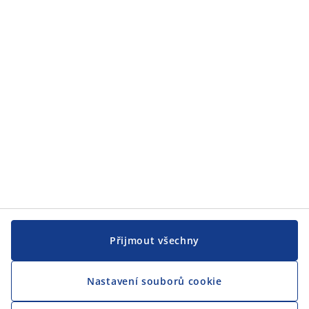
JYSK
JYSK
CENTRÁLA
Sledovat JYSK
Přijmout všechny
Nastavení souborů cookie
Jsme hrdým partnerem Českého paralympijského týmu