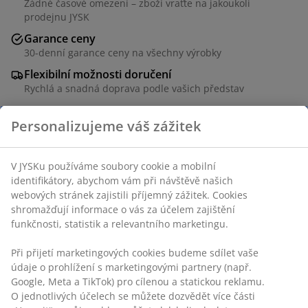
Žádné časové omezení – zboží vraťte na jakoukoli
prodejnu JYSK
Garance ceny
30-denní garance ceny na všechny výrobky
Flexibilní možnosti doručení
Rychlá a snadná doprava podle vašich představ
Personalizujeme váš zážitek
100% bavlněný velur. 320 g/m². 70x140 cm
V JYSKu používáme soubory cookie a mobilní
identifikátory, abychom vám při návštěvě našich
webových stránek zajistili příjemný zážitek. Cookies
shromažďují informace o vás za účelem zajištění
funkčnosti, statistik a relevantního marketingu.
Skladová položka: 2340902
Při přijetí marketingových cookies budeme sdílet vaše
údaje o prohlížení s marketingovými partnery (např.
Google, Meta a TikTok) pro cílenou a statickou reklamu.
Specifikace
O jednotlivých účelech se můžete dozvědět více části