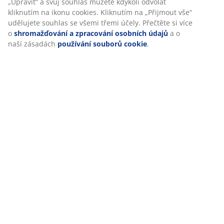
„Upravit“ a svůj souhlas můžete kdykoli odvolat
kliknutím na ikonu cookies. Kliknutím na „Přijmout vše“
udělujete souhlas se všemi třemi účely. Přečtěte si více
Hodnocení
o
shromažďování a zpracování osobních údajů
a o
(
1
)
naší zásadách
používání souborů cookie
.
O značce
Doprava