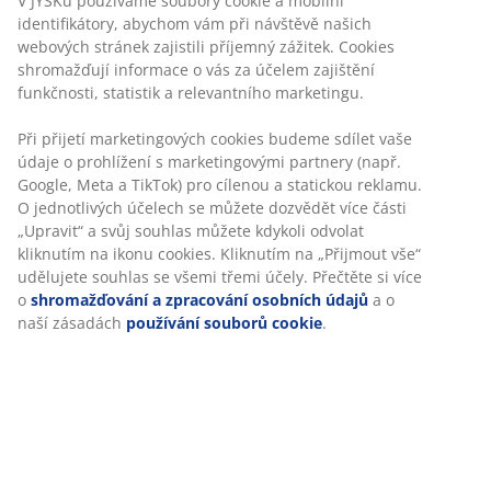
Žádné časové omezení – zboží vraťte na jakoukoli
prodejnu JYSK
Garance ceny
30-denní garance ceny na všechny výrobky
Flexibilní možnosti doručení
Rychlá a snadná doprava podle vašich představ
Skladová položka: 2332925
Specifikace
Hodnocení
(
128
)