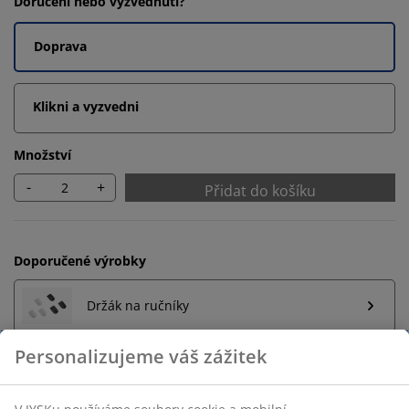
Doručení nebo vyzvednutí?
Doprava
Klikni a vyzvedni
Množství
-
+
Přidat do košíku
Doporučené výrobky
Držák na ručníky
Neomezené možnosti vrácení