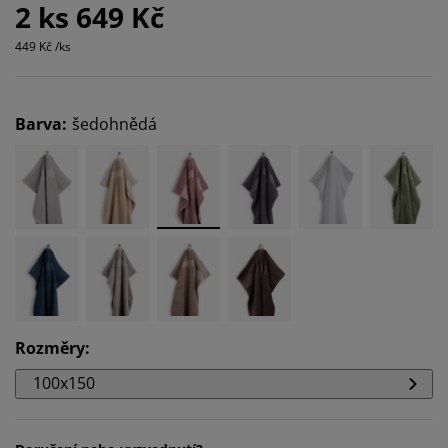
2 ks 649 Kč
449 Kč /ks
Barva
:
šedohnědá
Rozměry
:
100x150