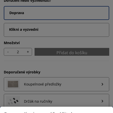
Doručení nebo vyzvednutí?
Doprava
Klikni a vyzvedni
Množství
-
+
Přidat do košíku
Doporučené výrobky
Koupelnové předložky
Držák na ručníky