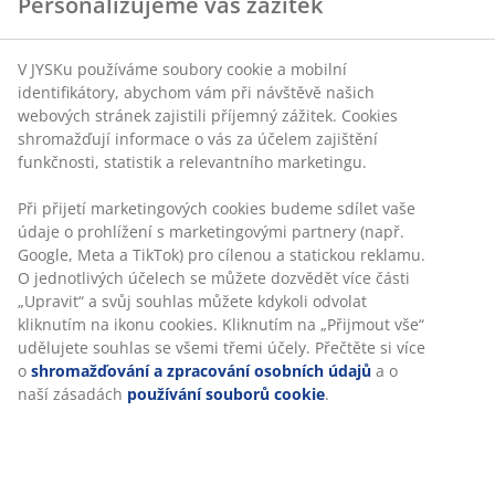
Neomezené možnosti vrácení
Žádné časové omezení – zboží vraťte na jakoukoli
prodejnu JYSK
Garance ceny
30-denní garance ceny na všechny výrobky
Flexibilní možnosti doručení
Rychlá a snadná doprava podle vašich představ
100% bavlna. Měkký, silný a vysoce savý. 500 g/m².
100x150 cm
Skladová položka: 2332258