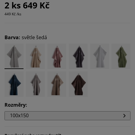
2 ks 649 Kč
449 Kč /ks
Barva
:
světle šedá
Rozměry
:
100x150