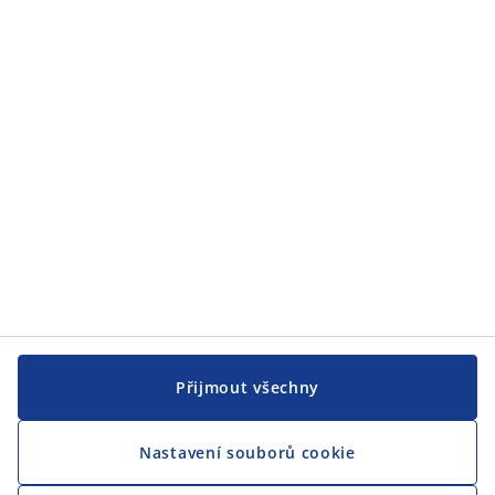
JYSK
JYSK
CENTRÁLA
Sledovat JYSK
Jsme hrdým partnerem Českého paralympijského týmu