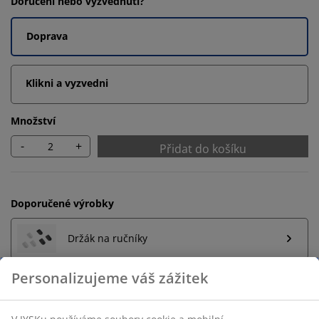
Doručení nebo vyzvednutí?
Doprava
Klikni a vyzvedni
Množství
-
+
Přidat do košíku
Doporučené výrobky
Držák na ručníky
Neomezené možnosti vrácení