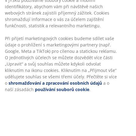
Žádné časové omezení – zboží vraťte na jakoukoli
prodejnu JYSK
Garance ceny
30-denní garance ceny na všechny výrobky
Flexibilní možnosti doručení
Rychlá a snadná doprava podle vašich představ
Skladová položka: 2332825
Specifikace
Hodnocení
(
128
)