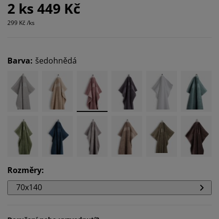
2 ks 449 Kč
299 Kč /ks
Barva
:
šedohnědá
Rozměry
:
70x140