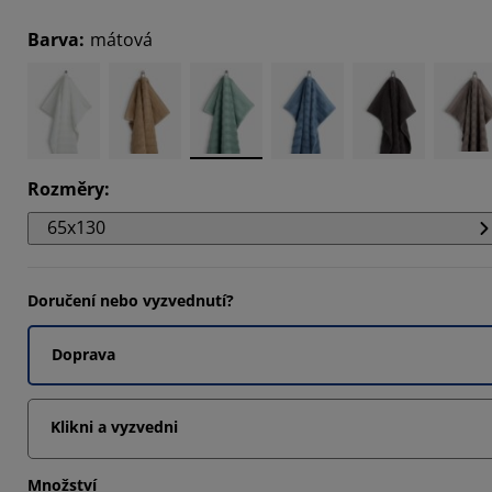
7273%
Barva
:
mátová
7273%
7273%
Rozměry
:
65x130
Doručení nebo vyzvednutí?
Doprava
Klikni a vyzvedni
Množství