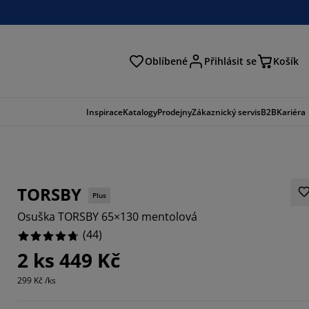
Oblíbené
Přihlásit se
Košík
at
Inspirace
Katalogy
Prodejny
Zákaznický servis
B2B
Kariéra
TORSBY
Plus
Osuška TORSBY 65×130 mentolová
(
44
)
2 ks 449 Kč
091%
299 Kč /ks
9092%