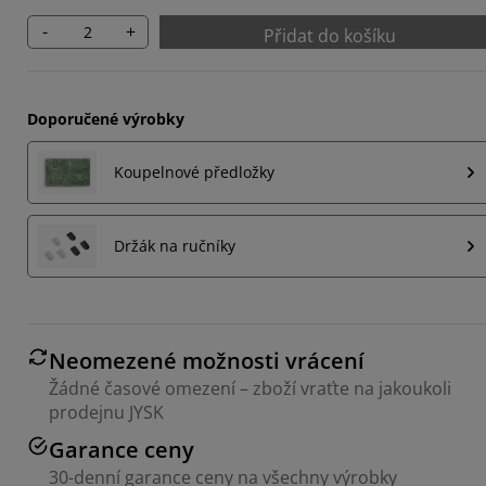
-
+
Přidat do košíku
Doporučené výrobky
Koupelnové předložky
Držák na ručníky
Neomezené možnosti vrácení
Žádné časové omezení – zboží vraťte na jakoukoli
prodejnu JYSK
Garance ceny
30-denní garance ceny na všechny výrobky