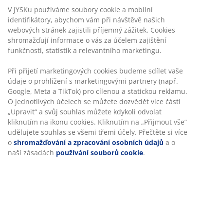
Neomezené možnosti vrácení
Žádné časové omezení – zboží vraťte na jakoukoli
prodejnu JYSK
Garance ceny
30-denní garance ceny na všechny výrobky
Flexibilní možnosti doručení
Rychlá a snadná doprava podle vašich představ
Skladová položka: 2117183
Specifikace