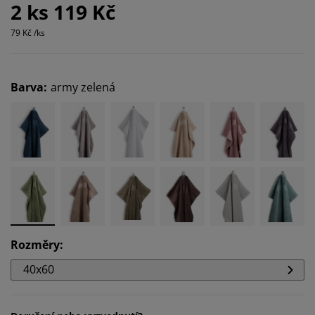
2 ks 119 Kč
79 Kč /ks
Barva
:
army zelená
Rozměry
:
40x60