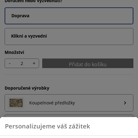
Doručení nebo vyzvednutí?
Doprava
Klikni a vyzvedni
Množství
-
+
Přidat do košíku
Doporučené výrobky
Koupelnové předložky
Držák na ručníky