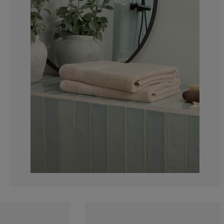
5.303030303030
1.515151515151
4.545454545454