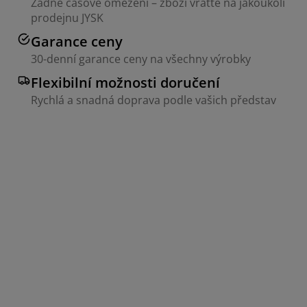
Žádné časové omezení – zboží vraťte na jakoukoli
prodejnu JYSK
Garance ceny
30-denní garance ceny na všechny výrobky
Flexibilní možnosti doručení
Rychlá a snadná doprava podle vašich představ