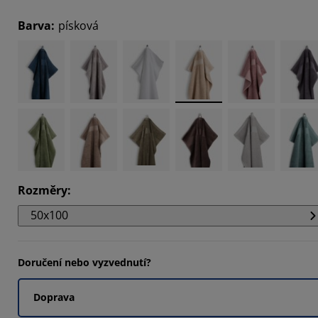
303%
Barva
:
písková
5151%
546%
Rozměry
:
50x100
Doručení nebo vyzvednutí?
Doprava