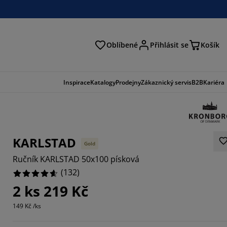
Oblíbené
Přihlásit se
Košík
at
Inspirace
Katalogy
Prodejny
Zákaznický servis
B2B
Kariéra
KARLSTAD
Gold
Ručník KARLSTAD 50x100 písková
(
132
)
2 ks 219 Kč
303%
149 Kč /ks
0606%