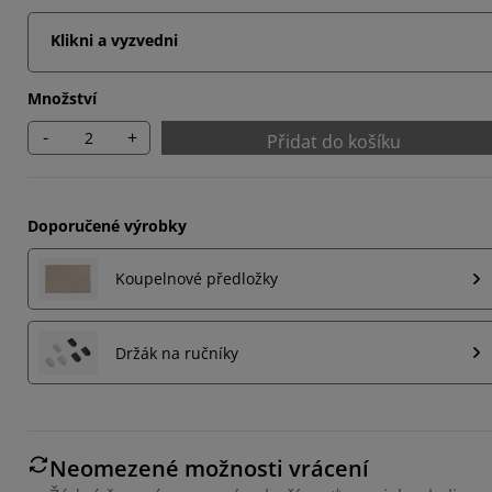
Klikni a vyzvedni
Množství
-
+
Přidat do košíku
Doporučené výrobky
Koupelnové předložky
Držák na ručníky
Neomezené možnosti vrácení