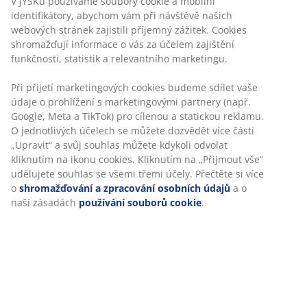
Garance ceny
30-denní garance ceny na všechny výrobky
Flexibilní možnosti doručení
Rychlá a snadná doprava podle vašich představ
50x100 cm, 100% bavlna
Skladová položka: 2141001
Personalizujeme váš zážitek
Specifikace
V JYSKu používáme soubory cookie a mobilní identifikátory, aby
vám při návštěvě našich webových stránek zajistili příjemný záži
Cookies shromažďují informace o vás za účelem zajištění funkčno
Hodnocení
statistik a relevantního marketingu.
(
70
)
Při přijetí marketingových cookies budeme sdílet vaše údaje o