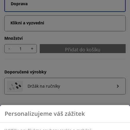
Doprava
Klikni a vyzvedni
Množství
-
+
Přidat do košíku
Doporučené výrobky
Držák na ručníky
Neomezené možnosti vrácení
Žádné časové omezení – zboží vraťte na jakoukoli
prodejnu JYSK