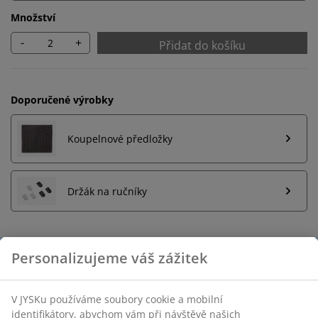
Množství
-
+
Přidat do košíku
Doporučené výrobky
Koupelnové předložky
Držák na ručníky
Neomezené možnosti vrácení
Žádné časové omezení – zboží vraťte na jakoukoli
prodejnu JYSK
Garance ceny