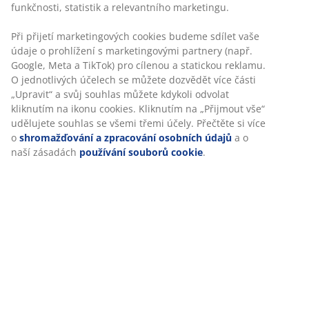
Skladová položka: 2140401
Specifikace
Hodnocení
(
111
)
Doprava