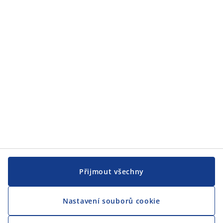
JYSK
JYSK
CENTRÁLA
Sledovat JYSK
Jsme hrdým partnerem Českého paralympijského týmu