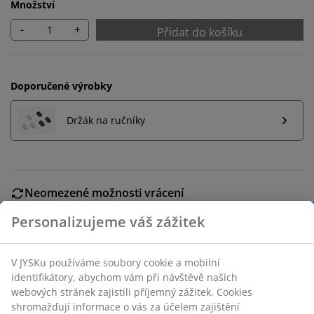
Množství
-
+
Přidat do košíku
Doporučené výrobky
Držák na ručníky
Neomezené možnosti vrácení
Žádné časové omezení – zboží vraťte na jakoukoli
prodejnu JYSK
Garance ceny
30-denní garance ceny na všechny výrobky
Flexibilní možnosti doručení
Rychlá a snadná doprava podle vašich představ