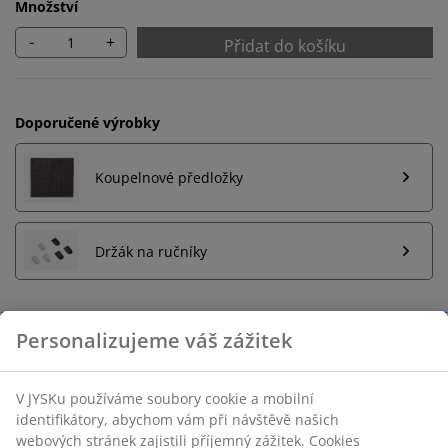
Množství
-
+
Přidat do košíku
Doporučené výrobky
Koupelnové předložky
Držák na ručníky
Neomezené možnosti vrácení
Žádné časové omezení – zboží vraťte na jakoukoli
prodejnu JYSK
Garance ceny
30-denní garance ceny na všechny výrobky