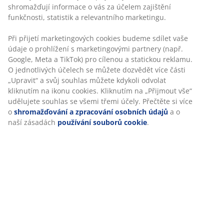
Flexibilní možnosti doručení
Rychlá a snadná doprava podle vašich představ
Skladová položka: 2140441
Specifikace
Hodnocení
(
157
)
Doprava