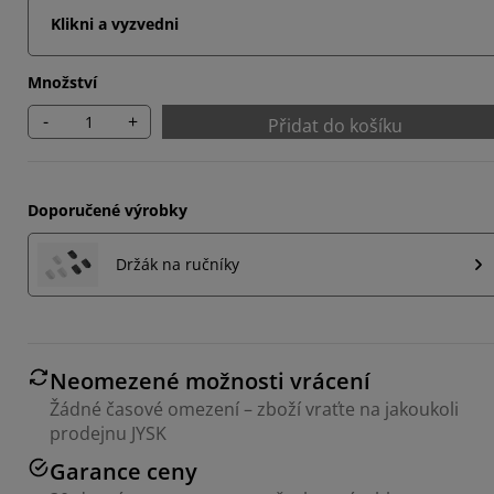
Klikni a vyzvedni
Množství
-
+
Přidat do košíku
Doporučené výrobky
Držák na ručníky
Neomezené možnosti vrácení
Žádné časové omezení – zboží vraťte na jakoukoli
prodejnu JYSK
Garance ceny