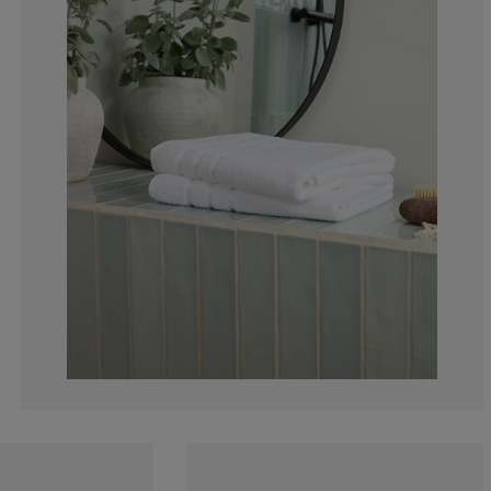
4.76190476190
1.904761904761
4.76190476190