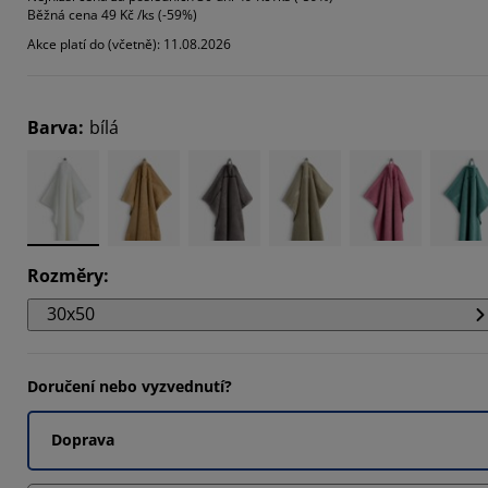
Běžná cena
49 Kč /ks (-59%)
4762%
Akce platí do (včetně): 11.08.2026
9049%
4762%
Barva
:
bílá
Rozměry
:
30x50
Doručení nebo vyzvednutí?
Doprava