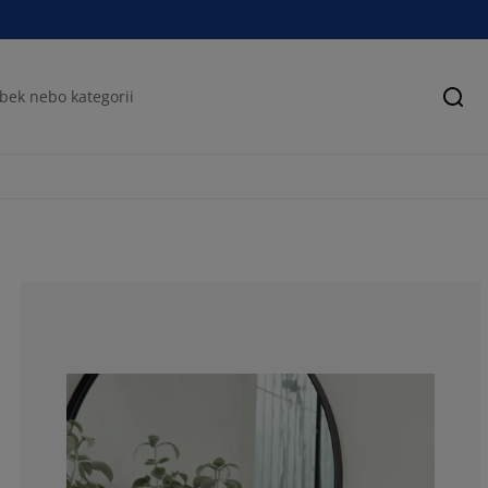
Hled
77.1428571428
11.42857142857