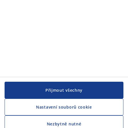
JYSK
CENTRÁLA
Sledovat JYSK
Jsme hrdým partnerem Českého paralympijského týmu