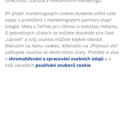
Specifikace
Hodnocení
(
9
)
O značce
Doprava