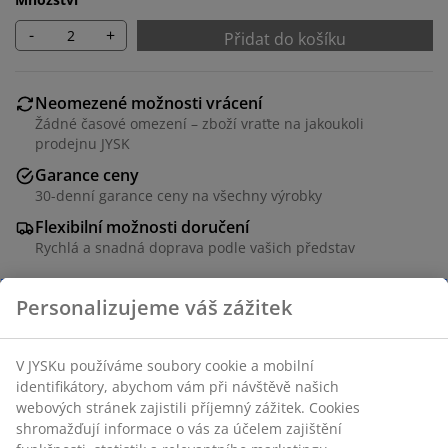
-
+
Přidat do košíku
Neomezené možnosti vrácení
Žádné časové omezení – zboží vraťte na jakoukoli
prodejnu JYSK
Garance ceny
30-denní garance ceny na všechny výrobky
Flexibilní možnosti doručení
Rychlá a snadná doprava podle vašich představ
100% bavlna. 500 g/m². 15x20 cm
Skladová položka: 2002942