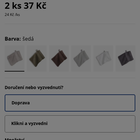
2 ks 37 Kč
24 Kč /ks
Barva
:
šedá
Doručení nebo vyzvednutí?
Doprava
Klikni a vyzvedni
Množství