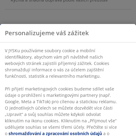
Sklo a ABS. Ø7×V19 cm
Skladová položka: 2781000
Specifikace
Hodnocení
(
33
)
Doprava