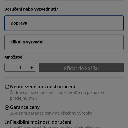
Doručení nebo vyzvednutí?
Doprava
Klikni a vyzvedni
Množství
-
+
Přidat do košíku
Neomezené možnosti vrácení
Žádné časové omezení – zboží vraťte na jakoukoli
prodejnu JYSK
Garance ceny
30-denní garance ceny na všechny výrobky
Flexibilní možnosti doručení
Rychlá a snadná doprava podle vašich představ