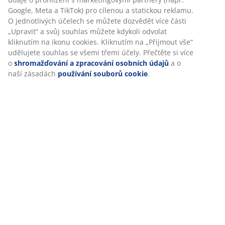
(
1
)
Při přijetí marketingových cookies budeme sdílet vaše
údaje o prohlížení s marketingovými partnery (např.
Google, Meta a TikTok) pro cílenou a statickou reklamu. O
Doprava
jednotlivých účelech se můžete dozvědět více části
„Upravit“ a svůj souhlas můžete kdykoli odvolat kliknutím
na ikonu cookies. Kliknutím na „Přijmout vše“ udělujete
souhlas se všemi třemi účely. Přečtěte si více o
shromažďování a zpracování osobních údajů
a o naší
zásadách
používání souborů cookie
.