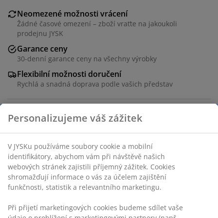
Neomezené možnosti vrácení
Žádné časové omezení – zboží vraťte na jakoukoli
prodejnu JYSK
Garance ceny
30-denní garance ceny na všechny výrobky
Flexibilní možnosti doručení
Rychlá a snadná doprava podle vašich představ
Skladová položka: 2784104
Personalizujeme váš zážitek
Specifikace
V JYSKu používáme soubory cookie a mobilní
identifikátory, abychom vám při návštěvě našich
webových stránek zajistili příjemný zážitek. Cookies
shromažďují informace o vás za účelem zajištění
Hodnocení
funkčnosti, statistik a relevantního marketingu.