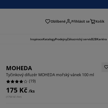
Oblíbené
Přihlásit se
Košík
at
Inspirace
Katalogy
Prodejny
Zákaznický servis
B2B
Kariéra
MOHEDA
Tyčinkový difuzér MOHEDA mořský vánek 100 ml
(
19
)
175 Kč
/ks
1578%
(
1750 kč /litr
)