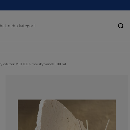
Hled
vý difuzér MOHEDA mořský vánek 100 ml
73.6842105263
0%