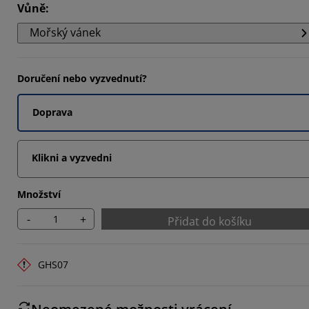
Vůně
:
Mořský vánek
6842%
7366%
Doručení nebo vyzvednutí?
Doprava
Klikni a vyzvedni
Množství
-
+
Přidat do košíku
GHS07