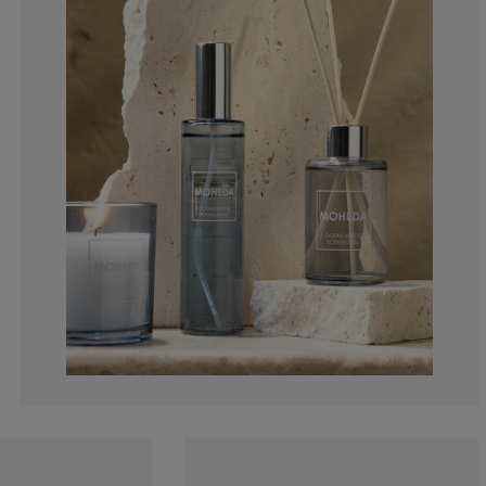
0%
5.26315789473
21.05263157894