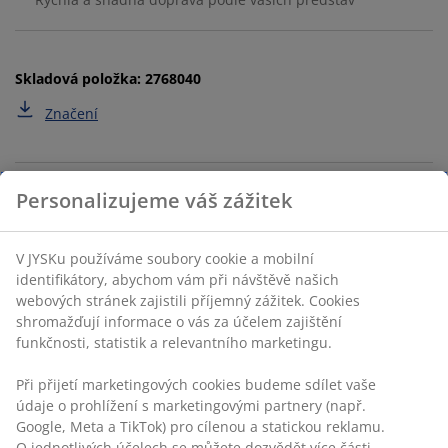
Skladová položka: 2768040
Značení
Specifikace
Personalizujeme váš zážitek
Hodnocení
(
30
)
V JYSKu používáme soubory cookie a mobilní identifikátory,
abychom vám při návštěvě našich webových stránek
zajistili příjemný zážitek. Cookies shromažďují informace o
Doprava
vás za účelem zajištění funkčnosti, statistik a relevantního
marketingu.