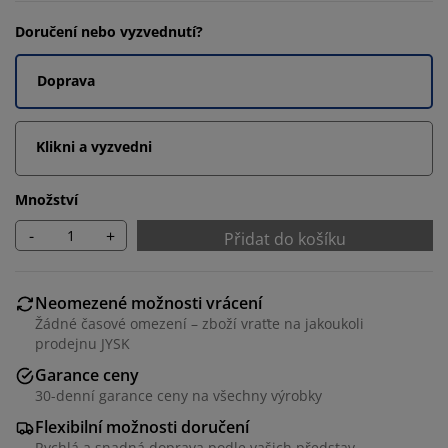
Doručení nebo vyzvednutí?
Doprava
Klikni a vyzvedni
Množství
-
+
Přidat do košíku
Neomezené možnosti vrácení
Žádné časové omezení – zboží vraťte na jakoukoli
prodejnu JYSK
Garance ceny
30-denní garance ceny na všechny výrobky
Flexibilní možnosti doručení
Rychlá a snadná doprava podle vašich představ