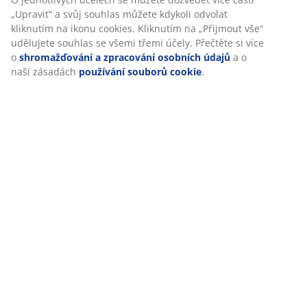
Při přijetí marketingových cookies budeme sdílet vaše
údaje o prohlížení s marketingovými partnery (např.
Google, Meta a TikTok) pro cílenou a statickou reklamu. O
jednotlivých účelech se můžete dozvědět více části
„Upravit“ a svůj souhlas můžete kdykoli odvolat kliknutím
na ikonu cookies. Kliknutím na „Přijmout vše“ udělujete
souhlas se všemi třemi účely. Přečtěte si více o
shromažďování a zpracování osobních údajů
a o naší
zásadách
používání souborů cookie
.