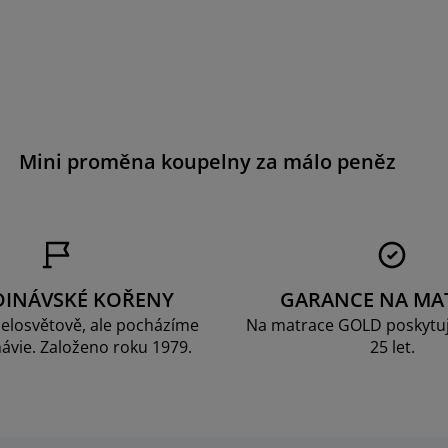
Mini proměna koupelny za málo peněz
DINÁVSKÉ KOŘENY
GARANCE NA MA
elosvětově, ale pocházíme
Na matrace GOLD poskytu
ávie. Založeno roku 1979.
25 let.