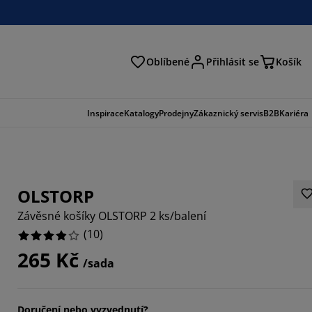
Oblíbené
Přihlásit se
Košík
at
Inspirace
Katalogy
Prodejny
Zákaznický servis
B2B
Kariéra
OLSTORP
Závěsné košíky OLSTORP 2 ks/balení
(
10
)
265 Kč
/sada
Doručení nebo vyzvednutí?