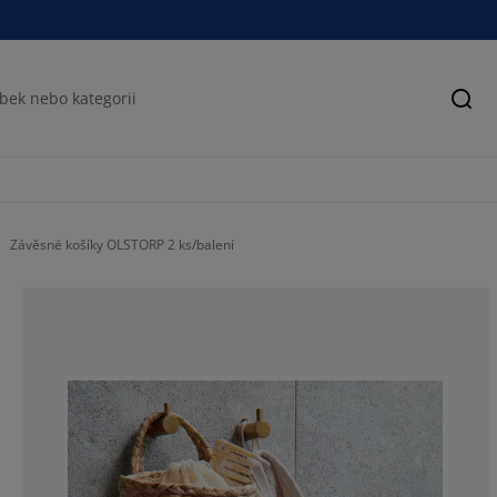
Hled
Závěsné košíky OLSTORP 2 ks/balení
60%
10%