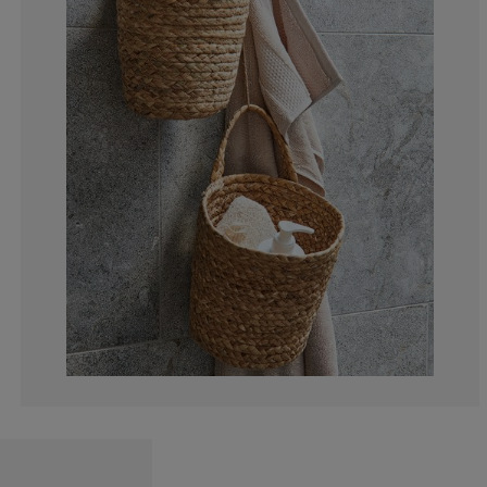
10%
0%
20%