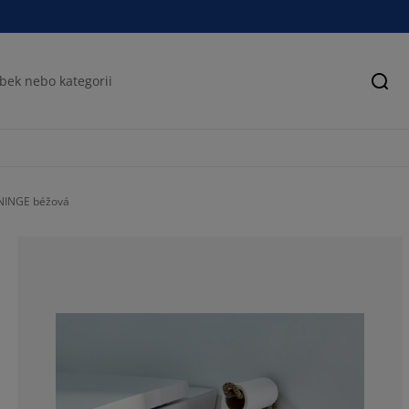
Hled
NINGE béžová
40%
0%