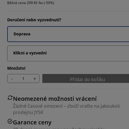
Běžná cena
299 Kč /ks (-50%)
Doručení nebo vyzvednutí?
Doprava
Klikni a vyzvedni
Množství
-
+
Přidat do košíku
Neomezené možnosti vrácení
Žádné časové omezení – zboží vraťte na jakoukoli
prodejnu JYSK
Garance ceny