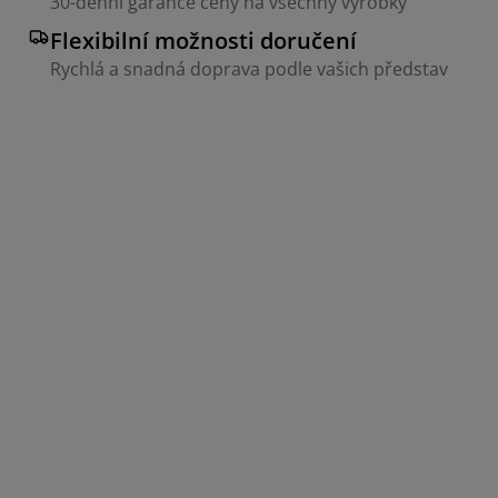
30-denní garance ceny na všechny výrobky
Flexibilní možnosti doručení
Rychlá a snadná doprava podle vašich představ