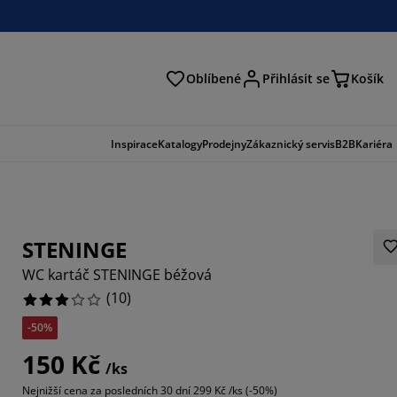
Oblíbené
Přihlásit se
Košík
at
Inspirace
Katalogy
Prodejny
Zákaznický servis
B2B
Kariéra
STENINGE
WC kartáč STENINGE béžová
(
10
)
-50%
150 Kč
/ks
Nejnižší cena za posledních 30 dní
299 Kč /ks (-50%)