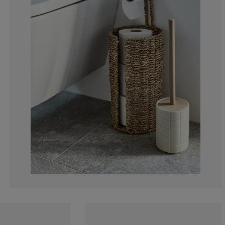
0%
30%
30%