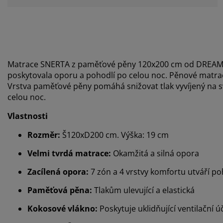
Matrace SNERTA z paměťové pěny 120x200 cm od DREA
poskytovala oporu a pohodlí po celou noc. Pěnové matrace
Vrstva paměťové pěny pomáhá snižovat tlak vyvíjený na sv
celou noc.
Vlastnosti
Rozměr:
Š120xD200 cm. Výška: 19 cm
Velmi tvrdá matrace:
Okamžitá a silná opora
Zacílená opora:
7 zón a 4 vrstvy komfortu utváří p
Paměťová pěna:
Tlakům ulevující a elastická
Kokosové vlákno:
Poskytuje uklidňující ventilační ú