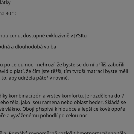
látky
na 40 °C
mnou cenu, dostupné exkluzivně v JYSKu
dná a dlouhodobá volba
po celou noc - nehrozí, že byste se do ní příliš zabořili.
dlo platí, že čím jste těžší, tím tvrdší matraci byste měli
to, aby udržela páteř v rovině.
díky kombinaci zón a vrstev komfortu. Je rozdělena do 7
šeho těla, jako jsou ramena nebo oblast beder. Skládá se
é vlákno. Obojí přispívá k hloubce a lepší celkové opoře
opoře a vyváženému pohodlí po celou noc.
těla. Pomáhá rovnoměrně rozložit hmotnost vašeho těla,