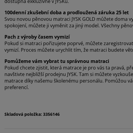
dostupná exkluzivně v JYSKu.
100denní zkušební doba a prodloužená záruka 25 let
Svou novou pěnovou matraci JYSK GOLD můžete doma vy
spokojení, můžete ji vyměnit za jiný model. Všechny pěn
Pach z výroby časem vymizí
Pokud si matraci pořizujete poprvé, můžete zaregistrova
vymizí. Proces můžete urychlit tím, že matraci budete vět
Pomůžeme vám vybrat tu správnou matraci
Pokud chcete zjistit, která matrace je pro vás ta pravá
navštivte nejbližší prodejnu JYSK. Tam si můžete vyzkou
matrace díky našemu školenému personálu. Pomůžou vám 
preferencí.
Skladová položka: 3356146