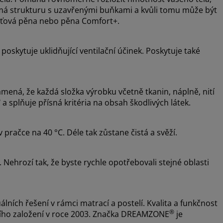
a má strukturu s uzavřenými buňkami a kvůli tomu může být
aměťová pěna nebo pěna Comfort+.
oskytuje uklidňující ventilační účinek. Poskytuje také
ná, že každá složka výrobku včetně tkanin, náplně, nití
®
a splňuje přísná kritéria na obsah škodlivých látek.
pračce na 40 °C. Déle tak zůstane čistá a svěží.
 Nehrozí tak, že byste rychle opotřebovali stejné oblasti
álních řešení v rámci matrací a postelí. Kvalita a funkčnost
®
ejího založení v roce 2003. Značka DREAMZONE
je