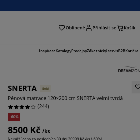
Oblíbené
Přihlásit se
Košík
at
Inspirace
Katalogy
Prodejny
Zákaznický servis
B2B
Kariéra
SNERTA
Gold
Pěnová matrace 120×200 cm SNERTA velmi tvrdá
(
244
)
-60%
475%
8500 Kč
/ks
475%
Nejnižší cena za posledních 30 dní
20999 Kč /ks (-60%)