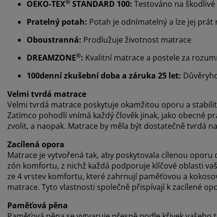
®
OEKO-TEX
STANDARD 100:
Testováno na škodlivé 
Pratelný potah:
Potah je odnímatelný a lze jej prát 
Oboustranná:
Prodlužuje životnost matrace
®
DREAMZONE
:
Kvalitní matrace a postele za rozu
100denní zkušební doba a záruka 25 let:
Důvěryho
Velmi tvrdá matrace
Velmi tvrdá matrace poskytuje okamžitou oporu a stabilitu 
Zatímco pohodlí vnímá každý člověk jinak, jako obecné pravi
zvolit, a naopak. Matrace by měla být dostatečně tvrdá na 
Zacílená opora
Matrace je vytvořená tak, aby poskytovala cílenou oporu 
zón komfortu, z nichž každá podporuje klíčové oblasti va
ze 4 vrstev komfortu, které zahrnují paměťovou a kokosov
matrace. Tyto vlastnosti společně přispívají k zacílené 
Paměťová pěna
Paměťová pěna se vytvaruje přesně podle křivek vašeho 