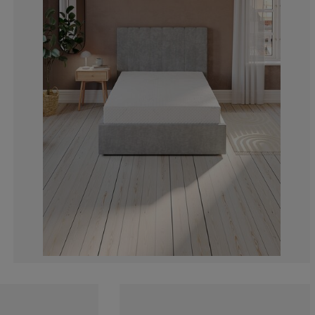
3.688524590163
2.868852459016
18.85245901639