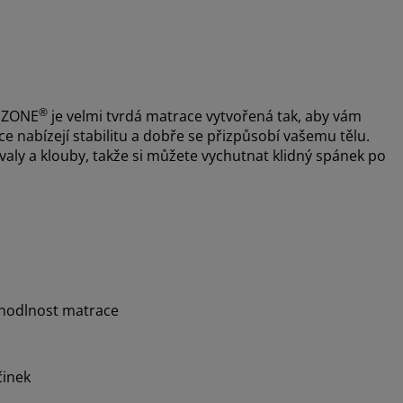
®
MZONE
je velmi tvrdá matrace vytvořená tak, aby vám
 nabízejí stabilitu a dobře se přizpůsobí vašemu tělu.
aly a klouby, takže si můžete vychutnat klidný spánek po
ohodlnost matrace
činek