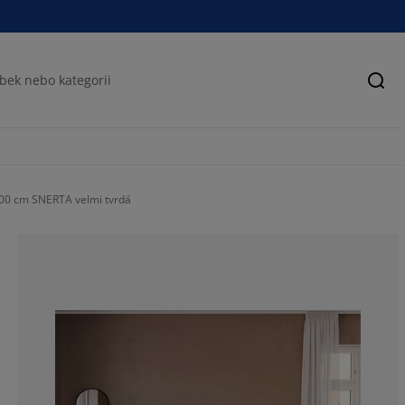
Hled
00 cm SNERTA velmi tvrdá
70.08196721311
4.508196721311