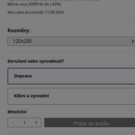
Běžná cena
20999 Kč /ks (-60%)
9343%
Akce platí do (včetně): 11.08.2026
3933%
3443%
Rozměry
:
120x200
Doručení nebo vyzvednutí?
Doprava
Klikni a vyzvedni
Množství
-
+
Přidat do košíku