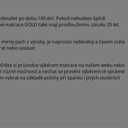
zkoušet po dobu 100 dní. Pokud nebudete úplně
ové matrace GOLD také mají prodlouženou záruku 25 let.
t mírný pach z výroby. Je naprosto neškodný a časem zcela
rat nebo vysávat.
, přečtěte si průvodce výběrem matrace na našem webu nebo
šet různé možnosti a nechat se provést výběrem té správné
vybrat na základě polohy při spánku i jiných osobních