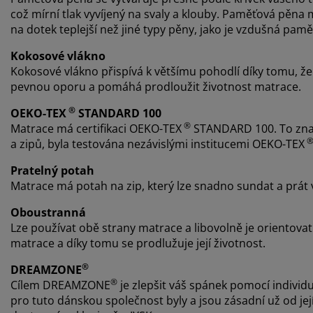
což mírní tlak vyvíjený na svaly a klouby. Paměťová pěn
na dotek teplejší než jiné typy pěny, jako je vzdušná p
Kokosové vlákno
Kokosové vlákno přispívá k většímu pohodlí díky tomu, že p
pevnou oporu a pomáhá prodloužit životnost matrace.
®
OEKO-TEX
STANDARD 100
®
Matrace má certifikaci OEKO-TEX
STANDARD 100. To zname
a zipů, byla testována nezávislými institucemi OEKO-TEX
Pratelný potah
Matrace má potah na zip, který lze snadno sundat a prát v 
Oboustranná
Lze používat obě strany matrace a libovolně je orientovat.
matrace a díky tomu se prodlužuje její životnost.
®
DREAMZONE
®
Cílem DREAMZONE
je zlepšit váš spánek pomocí individu
pro tuto dánskou společnost byly a jsou zásadní už od j