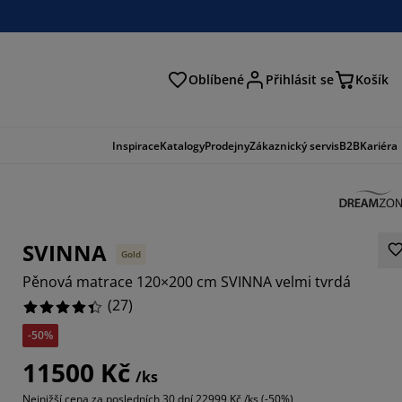
Oblíbené
Přihlásit se
Košík
at
Inspirace
Katalogy
Prodejny
Zákaznický servis
B2B
Kariéra
SVINNA
Gold
Pěnová matrace 120×200 cm SVINNA velmi tvrdá
(
27
)
-50%
7779%
11500 Kč
/ks
4066%
Nejnižší cena za posledních 30 dní
22999 Kč /ks (-50%)