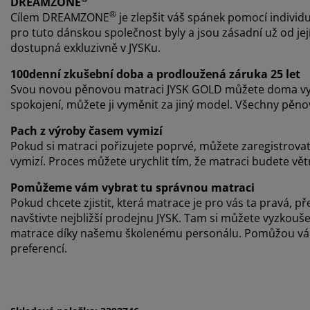
DREAMZONE
®
Cílem DREAMZONE
je zlepšit váš spánek pomocí individu
pro tuto dánskou společnost byly a jsou zásadní už od j
dostupná exkluzivně v JYSKu.
100denní zkušební doba a prodloužená záruka 25 let
Svou novou pěnovou matraci JYSK GOLD můžete doma vy
spokojení, můžete ji vyměnit za jiný model. Všechny pěn
Pach z výroby časem vymizí
Pokud si matraci pořizujete poprvé, můžete zaregistrova
vymizí. Proces můžete urychlit tím, že matraci budete vět
Pomůžeme vám vybrat tu správnou matraci
Pokud chcete zjistit, která matrace je pro vás ta pravá
navštivte nejbližší prodejnu JYSK. Tam si můžete vyzkou
matrace díky našemu školenému personálu. Pomůžou vám 
preferencí.