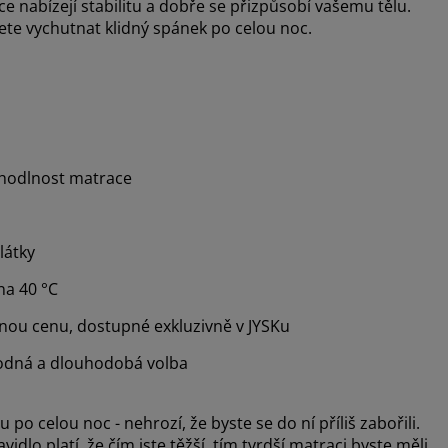
 nabízejí stabilitu a dobře se přizpůsobí vašemu tělu.
ete vychutnat klidný spánek po celou noc.
ohodlnost matrace
látky
na 40 °C
mnou cenu, dostupné exkluzivně v JYSKu
dná a dlouhodobá volba
po celou noc - nehrozí, že byste se do ní příliš zabořili.
dlo platí, že čím jste těžší, tím tvrdší matraci byste měli