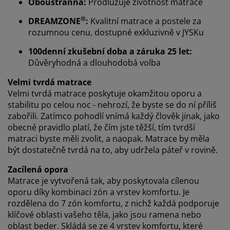
Oboustranná:
Prodlužuje životnost matrace
®
DREAMZONE
:
Kvalitní matrace a postele za
rozumnou cenu, dostupné exkluzivně v JYSKu
100denní zkušební doba a záruka 25 let:
Důvěryhodná a dlouhodobá volba
Personalizujeme váš zážitek
Velmi tvrdá matrace
Velmi tvrdá matrace poskytuje okamžitou oporu a
stabilitu po celou noc - nehrozí, že byste se do ní příliš
V JYSKu používáme soubory cookie a mobilní
zabořili. Zatímco pohodlí vnímá každý člověk jinak, jako
identifikátory, abychom vám při návštěvě našich
obecné pravidlo platí, že čím jste těžší, tím tvrdší
webových stránek zajistili příjemný zážitek. Cookies
matraci byste měli zvolit, a naopak. Matrace by měla
shromažďují informace o vás za účelem zajištění
být dostatečně tvrdá na to, aby udržela páteř v rovině.
funkčnosti, statistik a relevantního marketingu.
Zacílená opora
Při přijetí marketingových cookies budeme sdílet vaše
Matrace je vytvořená tak, aby poskytovala cílenou
údaje o prohlížení s marketingovými partnery (např.
oporu díky kombinaci zón a vrstev komfortu. Je
Google, Meta a TikTok) pro cílenou a statickou reklamu.
rozdělena do 7 zón komfortu, z nichž každá podporuje
O jednotlivých účelech se můžete dozvědět více části
klíčové oblasti vašeho těla, jako jsou ramena nebo
„Upravit“ a svůj souhlas můžete kdykoli odvolat
oblast beder. Skládá se ze 4 vrstev komfortu, které
kliknutím na ikonu cookies. Kliknutím na „Přijmout vše“