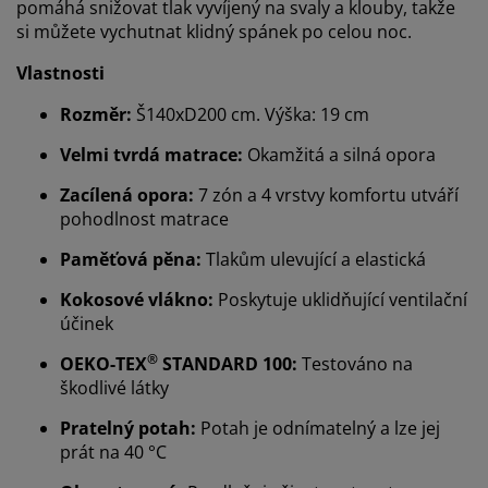
pomáhá snižovat tlak vyvíjený na svaly a klouby, takže
si můžete vychutnat klidný spánek po celou noc.
Vlastnosti
Rozměr:
Š140xD200 cm. Výška: 19 cm
Velmi tvrdá matrace:
Okamžitá a silná opora
Zacílená opora:
7 zón a 4 vrstvy komfortu utváří
pohodlnost matrace
Paměťová pěna:
Tlakům ulevující a elastická
Kokosové vlákno:
Poskytuje uklidňující ventilační
účinek
®
OEKO-TEX
STANDARD 100:
Testováno na
škodlivé látky
Pratelný potah:
Potah je odnímatelný a lze jej
prát na 40 °C