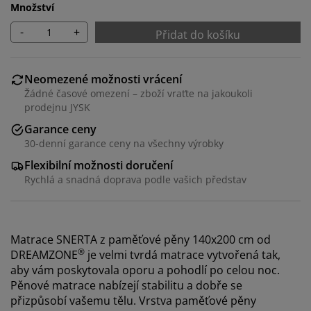
Množství
-
+
Přidat do košíku
Neomezené možnosti vrácení
Žádné časové omezení – zboží vraťte na jakoukoli
prodejnu JYSK
Garance ceny
30-denní garance ceny na všechny výrobky
Flexibilní možnosti doručení
Rychlá a snadná doprava podle vašich představ
Matrace SNERTA z paměťové pěny 140x200 cm od
®
DREAMZONE
je velmi tvrdá matrace vytvořená tak,
aby vám poskytovala oporu a pohodlí po celou noc.
Pěnové matrace nabízejí stabilitu a dobře se
přizpůsobí vašemu tělu. Vrstva paměťové pěny