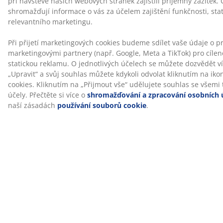
®
Matrace má certifikaci OEKO-TEX
STANDARD 100. To
znamená, že každá složka výrobku včetně tkanin,
náplně, nití a zipů, byla testována nezávislými
®
institucemi OEKO-TEX
a splňuje přísná kritéria na
obsah škodlivých látek.
Pratelný potah
Matrace má potah na zip, který lze snadno sundat a
prát v pračce na 40 °C. Déle tak zůstane čistá a svěží.
Oboustranná
Lze používat obě strany matrace a libovolně je
orientovat. Nehrozí tak, že byste rychle opotřebovali
stejné oblasti matrace a díky tomu se prodlužuje její
životnost.
®
DREAMZONE
®
Cílem DREAMZONE
je zlepšit váš spánek pomocí
individuálních řešení v rámci matrací a postelí. Kvalita a
funkčnost pro tuto dánskou společnost byly a jsou
zásadní už od jejího založení v roce 2003. Značka