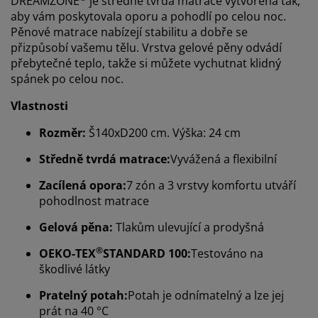
DREAMZONE
je středně tvrdá matrace vytvořená tak,
aby vám poskytovala oporu a pohodlí po celou noc.
Pěnové matrace nabízejí stabilitu a dobře se
přizpůsobí vašemu tělu. Vrstva gelové pěny odvádí
přebytečné teplo, takže si můžete vychutnat klidný
spánek po celou noc.
Vlastnosti
Rozměr:
Š140xD200 cm. Výška: 24 cm
Středně tvrdá matrace:
Vyvážená a flexibilní
Zacílená opora:
7 zón a 3 vrstvy komfortu utváří
pohodlnost matrace
Gelová pěna:
Tlakům ulevující a prodyšná
®
OEKO-TEX
STANDARD 100:
Testováno na
škodlivé látky
Pratelný potah:
Potah je odnímatelný a lze jej
prát na 40 °C