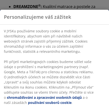
®
DREAMZONE
:
Kvalitní matrace a postele za
rozumnou cenu, dostupné exkluzivně v JYSKu
100denní zkušební doba a záruka 25
let:
Důvěryhodná a dlouhodobá volba
Středně tvrdá matrace
Středně tvrdá matrace je univerzální volba, která
poskytuje vyváženou oporu a přiměřeně se přizpůsobí.
Zatímco pohodlí vnímá každý člověk jinak, jako obecné
pravidlo platí, že čím jste těžší, tím tvrdší matraci byste
měli zvolit, a naopak. Matrace by měla být dostatečně
tvrdá na to, aby udržela páteř v rovině.
Zacílená opora
Matrace je vytvořená tak, aby poskytovala cílenou
oporu díky kombinaci zón a vrstev komfortu. Je
rozdělena do 7 zón komfortu, z nichž každá podporuje
klíčové oblasti vašeho těla, jako jsou ramena nebo
oblast beder. Skládá se ze 3 vrstev komfortu, které
zahrnují gelovou a polyuretanovou pěnu. Obojí