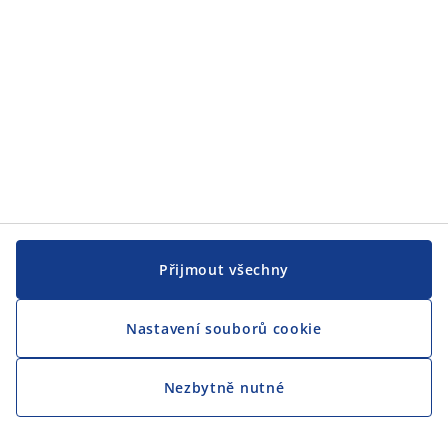
CENTRÁLA
Sledovat JYSK
Jsme hrdým partnerem Českého paralympijského týmu