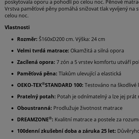
poskytovala oporu a pohodlí po celou noc. Pěnové matrace
Vrstva paměťové pěny pomáhá snižovat tlak vyvíjený na sv
celou noc.
Vlastnosti
Rozměr:
Š160xD200 cm. Výška: 24 cm
Velmi tvrdá matrace:
Okamžitá a silná opora
Zacílená opora:
7 zón a 5 vrstev komfortu utváří p
Paměťová pěna:
Tlakům ulevující a elastická
®
OEKO-TEX
STANDARD 100:
Testováno na škodlivé 
Pratelný potah:
Potah je odnímatelný a lze jej prát 
Oboustranná:
Prodlužuje životnost matrace
®
DREAMZONE
:
Kvalitní matrace a postele za rozu
100denní zkušební doba a záruka 25 let:
Důvěryho