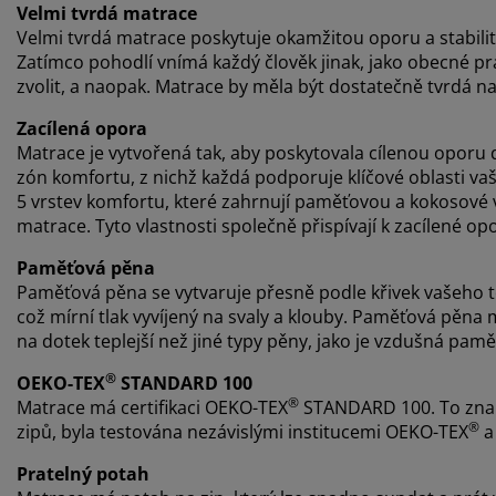
Velmi tvrdá matrace
Velmi tvrdá matrace poskytuje okamžitou oporu a stabilitu 
Zatímco pohodlí vnímá každý člověk jinak, jako obecné pravi
zvolit, a naopak. Matrace by měla být dostatečně tvrdá na 
Zacílená opora
Matrace je vytvořená tak, aby poskytovala cílenou oporu 
zón komfortu, z nichž každá podporuje klíčové oblasti vaš
5 vrstev komfortu, které zahrnují paměťovou a kokosové v
matrace. Tyto vlastnosti společně přispívají k zacílené 
Paměťová pěna
Paměťová pěna se vytvaruje přesně podle křivek vašeho 
což mírní tlak vyvíjený na svaly a klouby. Paměťová pěn
na dotek teplejší než jiné typy pěny, jako je vzdušná p
®
OEKO-TEX
STANDARD 100
®
Matrace má certifikaci OEKO-TEX
STANDARD 100. To zname
®
zipů, byla testována nezávislými institucemi OEKO-TEX
a 
Pratelný potah