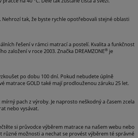
pračce na 40 °C. Déle tak zůstane čistá a svěží.
 Nehrozí tak, že byste rychle opotřebovali stejné oblasti
álních řešení v rámci matrací a postelí. Kvalita a funkčnost
®
ejího založení v roce 2003. Značka DREAMZONE
je
zkoušet po dobu 100 dní. Pokud nebudete úplně
ové matrace GOLD také mají prodlouženou záruku 25 let.
t mírný pach z výroby. Je naprosto neškodný a časem zcela
rat nebo vysávat.
, přečtěte si průvodce výběrem matrace na našem webu nebo
šet různé možnosti a nechat se provést výběrem té správné