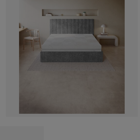
10.14492753623
1.449275362318
27.53623188405