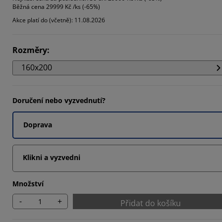
Běžná cena
29999 Kč /ks (-65%)
1885%
Akce platí do (včetně): 11.08.2026
8406%
7973%
Rozměry
:
160x200
Doručení nebo vyzvednutí?
Doprava
Klikni a vyzvedni
Množství
-
+
Přidat do košíku