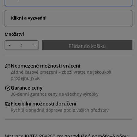
Klikni a vyzvedni
Množství
-
+
Přidat do košíku
Neomezené možnosti vrácení
Žádné časové omezení – zboží vraťte na jakoukoli
prodejnu JYSK
Garance ceny
30-denní garance ceny na všechny výrobky
Flexibilní možnosti doručení
Rychlá a snadná doprava podle vašich představ
Matrace KVITA 80x200 cm ze vzdušné paměťové pěny