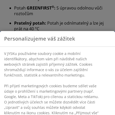
®
Potah
GREENFIRST
:
S úpravou odolnou vůči
roztočům
Pratelný potah:
Potah je odnímatelný a lze jej
prát na 40 °C
®
Personalizujeme váš zážitek
WELLPUR
:
Skandinávská značka se základním
vybavením pro spánek dostupná exkluzivně v
JYSKu
V JYSKu používáme soubory cookie a mobilní
100denní zkušební doba a záruka 25 let:
identifikátory, abychom vám při návštěvě našich
Důvěryhodná a dlouhodobá volba
webových stránek zajistili příjemný zážitek. Cookies
shromažďují informace o vás za účelem zajištění
Velmi tvrdá matrace
funkčnosti, statistik a relevantního marketingu.
Velmi tvrdá matrace poskytuje okamžitou oporu a
stabilitu po celou noc - nehrozí, že byste se do ní příliš
Při přijetí marketingových cookies budeme sdílet vaše
zabořili. Zatímco pohodlí vnímá každý člověk jinak, jako
údaje o prohlížení s marketingovými partnery (např.
obecné pravidlo platí, že čím jste těžší, tím tvrdší
Google, Meta a TikTok) pro cílenou a statickou reklamu.
O jednotlivých účelech se můžete dozvědět více části
matraci byste měli zvolit, a naopak. Matrace by měla
„Upravit“ a svůj souhlas můžete kdykoli odvolat
být dostatečně tvrdá na to, aby udržela páteř v rovině.
kliknutím na ikonu cookies. Kliknutím na „Přijmout vše“