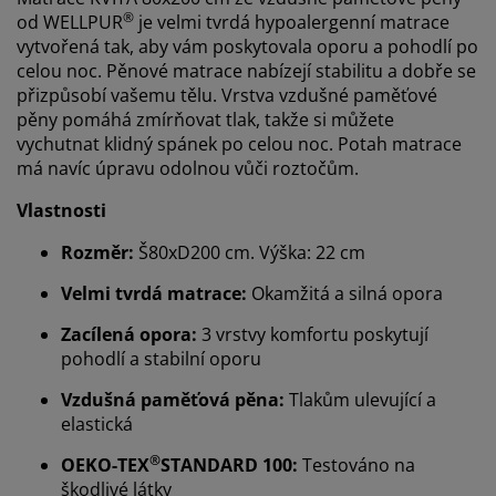
®
od WELLPUR
je velmi tvrdá hypoalergenní matrace
vytvořená tak, aby vám poskytovala oporu a pohodlí po
celou noc. Pěnové matrace nabízejí stabilitu a dobře se
přizpůsobí vašemu tělu. Vrstva vzdušné paměťové
pěny pomáhá zmírňovat tlak, takže si můžete
vychutnat klidný spánek po celou noc. Potah matrace
má navíc úpravu odolnou vůči roztočům.
Vlastnosti
Rozměr:
Š80xD200 cm. Výška: 22 cm
Velmi tvrdá matrace:
Okamžitá a silná opora
Zacílená opora:
3 vrstvy komfortu poskytují
pohodlí a stabilní oporu
Vzdušná paměťová pěna:
Tlakům ulevující a
elastická
®
OEKO-TEX
STANDARD 100:
Testováno na
škodlivé látky