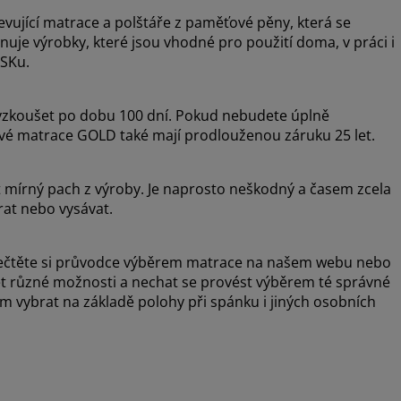
evující matrace a polštáře z paměťové pěny, která se
nuje výrobky, které jsou vhodné pro použití doma, v práci i
YSKu.
zkoušet po dobu 100 dní. Pokud nebudete úplně
ové matrace GOLD také mají prodlouženou záruku 25 let.
t mírný pach z výroby. Je naprosto neškodný a časem zcela
rat nebo vysávat.
, přečtěte si průvodce výběrem matrace na našem webu nebo
šet různé možnosti a nechat se provést výběrem té správné
vybrat na základě polohy při spánku i jiných osobních