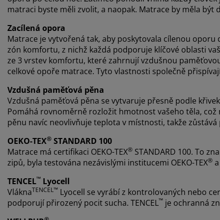
matraci byste měli zvolit, a naopak. Matrace by měla být d
Zacílená opora
Matrace je vytvořená tak, aby poskytovala cílenou oporu 
zón komfortu, z nichž každá podporuje klíčové oblasti va
ze 3 vrstev komfortu, které zahrnují vzdušnou paměťovou
celkové opoře matrace. Tyto vlastnosti společně přispíva
Vzdušná paměťová pěna
Vzdušná paměťová pěna se vytvaruje přesně podle křivek 
Pomáhá rovnoměrně rozložit hmotnost vašeho těla, což m
pěnu navíc neovlivňuje teplota v místnosti, takže zůstává
®
OEKO-TEX
STANDARD 100
®
Matrace má certifikaci OEKO-TEX
STANDARD 100. To zname
®
zipů, byla testována nezávislými institucemi OEKO-TEX
a 
™
TENCEL
Lyocell
TENCEL™
Vlákna
Lyocell se vyrábí z kontrolovaných nebo cer
™
podporují přirozený pocit sucha. TENCEL
je ochranná zn
®