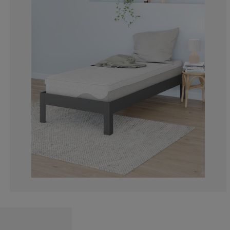
5.88235294117
9.80392156862
7.843137254901