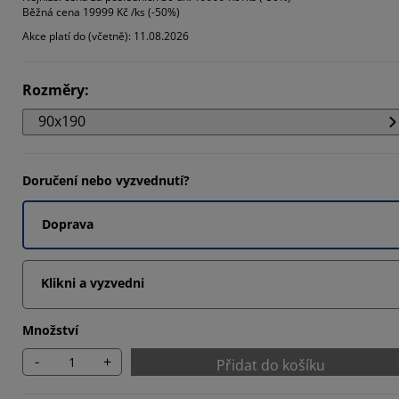
Běžná cena
19999 Kč /ks (-50%)
647%
Akce platí do (včetně): 11.08.2026
7452%
9605%
Rozměry
:
90x190
Doručení nebo vyzvednutí?
Doprava
Klikni a vyzvedni
Množství
-
+
Přidat do košíku