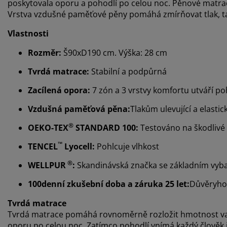
poskytovala oporu a pohodlí po celou noc. Pěnové matrace
Vrstva vzdušné paměťové pěny pomáhá zmírňovat tlak, ta
Vlastnosti
Rozměr:
Š90xD190 cm. Výška: 28 cm
Tvrdá matrace:
Stabilní a podpůrná
Zacílená opora:
7 zón a 3 vrstvy komfortu utváří p
Vzdušná paměťová pěna:
Tlakům ulevující a elastic
®
OEKO-TEX
STANDARD 100:
Testováno na škodlivé 
™
TENCEL
Lyocell:
Pohlcuje vlhkost
®
WELLPUR
:
Skandinávská značka se základním vyb
100denní zkušební doba a záruka 25 let:
Důvěryho
Tvrdá matrace
Tvrdá matrace pomáhá rovnoměrně rozložit hmotnost vašeh
oporu po celou noc. Zatímco pohodlí vnímá každý člověk jin