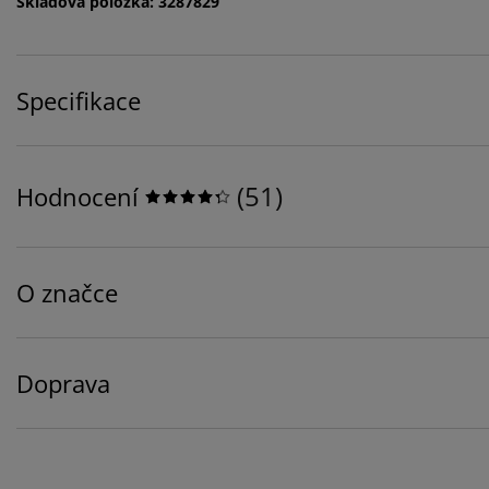
Skladová položka: 3287829
Specifikace
(
51
)
Hodnocení
O značce
Doprava