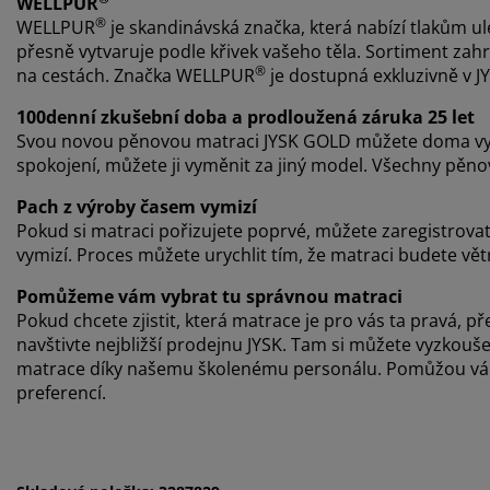
WELLPUR
®
WELLPUR
je skandinávská značka, která nabízí tlakům ul
přesně vytvaruje podle křivek vašeho těla. Sortiment zahr
®
na cestách. Značka WELLPUR
je dostupná exkluzivně v J
100denní zkušební doba a prodloužená záruka 25 let
Svou novou pěnovou matraci JYSK GOLD můžete doma vy
spokojení, můžete ji vyměnit za jiný model. Všechny pěn
Pach z výroby časem vymizí
Pokud si matraci pořizujete poprvé, můžete zaregistrova
vymizí. Proces můžete urychlit tím, že matraci budete vět
Pomůžeme vám vybrat tu správnou matraci
Pokud chcete zjistit, která matrace je pro vás ta pravá
navštivte nejbližší prodejnu JYSK. Tam si můžete vyzkou
matrace díky našemu školenému personálu. Pomůžou vám 
preferencí.