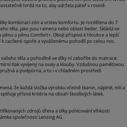
ostatečně tvrdá na to, aby udržela páteř v rovině.
díky kombinaci zón a vrstev komfortu. Je rozdělena do 7
šeho těla, jako jsou ramena nebo oblast beder. Skládá se
 pěnu a pěnu Comfort+. Obojí přispívá k hloubce a lepší
jí k zacílené opoře a vyváženému pohodlí po celou noc.
vašeho těla a pohodlně se díky ní zaboříte do matrace.
írní tlak vyvíjený na svaly a klouby. Vzdušnou paměťovou
 pružná a podpůrná, a to i v chladném prostředí.
ná, že každá složka výrobku včetně tkanin, náplně, nití a
splňuje přísná kritéria na obsah škodlivých látek.
tifikovaných zdrojů dřeva a díky pohlcování vlhkosti
ámka společnosti Lenzing AG.