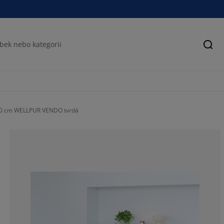
Hled
0 cm WELLPUR VENDO tvrdá
74.5098039215
1.960784313725