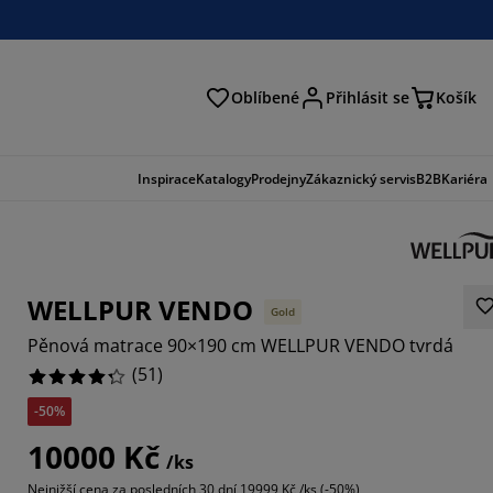
Oblíbené
Přihlásit se
Košík
at
Inspirace
Katalogy
Prodejny
Zákaznický servis
B2B
Kariéra
WELLPUR VENDO
Gold
Pěnová matrace 90×190 cm WELLPUR VENDO tvrdá
(
51
)
-50%
6863%
10000 Kč
/ks
4901%
Nejnižší cena za posledních 30 dní
19999 Kč /ks (-50%)