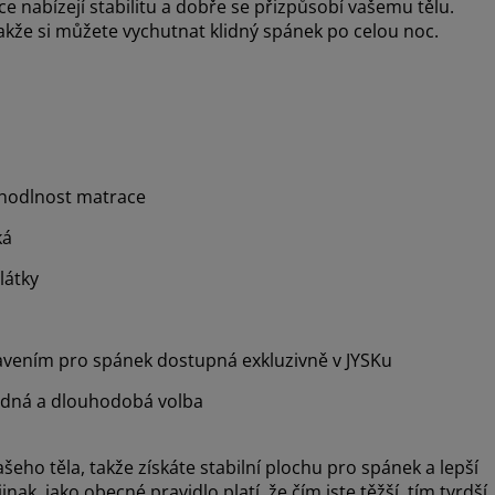
 nabízejí stabilitu a dobře se přizpůsobí vašemu tělu.
kže si můžete vychutnat klidný spánek po celou noc.
ohodlnost matrace
ká
látky
avením pro spánek dostupná exkluzivně v JYSKu
dná a dlouhodobá volba
o těla, takže získáte stabilní plochu pro spánek a lepší
ak, jako obecné pravidlo platí, že čím jste těžší, tím tvrdší