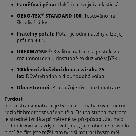
Paměťová pěna:
Tlakům ulevující a elastická
®
OEKO-TEX
STANDARD 100:
Testováno na
škodlivé látky
Pratelný potah:
Potah je odnímatelný a lze jej
prát na 40 °C
®
DREAMZONE
:
Kvalitní matrace a postele za
rozumnou cenu, dostupné exkluzivně v JYSKu
100denní zkušební doba a záruka 25
let:
Důvěryhodná a dlouhodobá volba
Personalizujeme váš zážitek
Oboustranná:
Prodlužuje životnost matrace
V JYSKu používáme soubory cookie a mobilní
Tvrdost
identifikátory, abychom vám při návštěvě našich
Jedna strana matrace je tvrdá a pomáhá rovnoměrně
webových stránek zajistili příjemný zážitek. Cookies
rozložit hmotnost vašeho těla. Druhá strana matrace
shromažďují informace o vás za účelem zajištění
je středně tvrdá a přiměřeně se přizpůsobí. Zatímco
funkčnosti, statistik a relevantního marketingu.
pohodlí vnímá každý člověk jinak, jako obecné pravidlo
platí, že čím jste těžší, tím tvrdší matraci byste měli
Při přijetí marketingových cookies budeme sdílet vaše