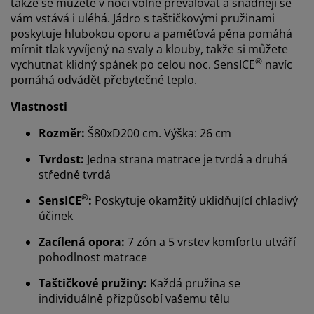
takže se můžete v noci volně převalovat a snadněji se
vám vstává i uléhá. Jádro s taštičkovými pružinami
poskytuje hlubokou oporu a paměťová pěna pomáhá
mírnit tlak vyvíjený na svaly a klouby, takže si můžete
®
vychutnat klidný spánek po celou noc. SensICE
navíc
pomáhá odvádět přebytečné teplo.
Vlastnosti
Rozměr:
Š80xD200 cm. Výška: 26 cm
Tvrdost:
Jedna strana matrace je tvrdá a druhá
středně tvrdá
®
SensICE
:
Poskytuje okamžitý uklidňující chladivý
účinek
Zacílená opora:
7 zón a 5 vrstev komfortu utváří
pohodlnost matrace
Taštičkové pružiny:
Každá pružina se
individuálně přizpůsobí vašemu tělu