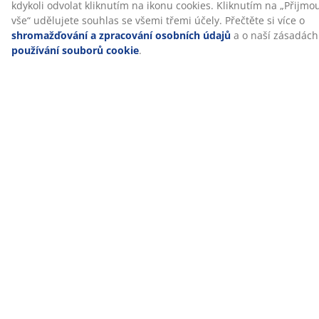
Taštičkové pružiny
Jádro matrace tvoří 10 cm vysoká vrstva taštičkových
pružin s 266 pružinami na m². Pružiny vytváří flexibilní
a podpůrnou matraci, která se přizpůsobí křivkám
vašeho těla, ať už spíte v jakékoliv poloze. Každá
pružina je uzavřena ve vlastní látkové taštičce a
pohybují se nezávisle na sobě. Díky tomu zvyšují
pohodlí a minimalizují hluk pro klidnější spánek.
Paměťová pěna
Paměťová pěna se vytvaruje přesně podle křivek
vašeho těla. Pomáhá rovnoměrně rozložit hmotnost
vašeho těla, což mírní tlak vyvíjený na svaly a klouby.
Paměťová pěna má strukturu s uzavřenými buňkami a
kvůli tomu může být na dotek teplejší než jiné typy
pěny, jako je vzdušná paměťová pěna nebo pěna
Comfort+.
®
OEKO-TEX
STANDARD 100
®
Matrace má certifikaci OEKO-TEX
STANDARD 100. To
znamená, že každá složka výrobku včetně tkanin,