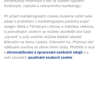
Skladová položka: 3445657
Specifikace
Hodnocení
(
83
)
Doprava