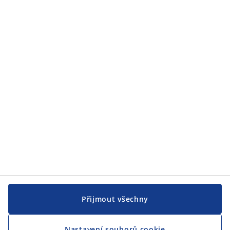
Zákaznický servis
JYSK
JYSK
CENTRÁLA
Sledovat JYSK