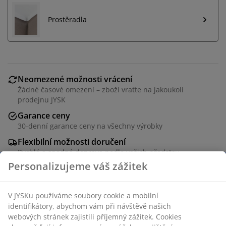
Prostěradla
Neomezené možnosti vrácení
Žádné časové omezení – zboží vraťte na jakoukoli
prodejnu JYSK
Garance ceny
30-denní garance ceny na všechny výrobky
Flexibilní možnosti doručení
Rychlá a snadná doprava podle vašich představ
4 cm vysoká matrace s jádrem z polyuretanové pěny.
Pratelný potah z měkkého 100% polyesterového
mikrovlákna (100% recyklováno) s jemným prošíváním.