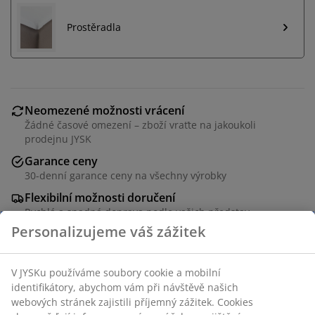
Prostěradla
Neomezené možnosti vrácení
Žádné časové omezení – zboží vraťte na jakoukoli
prodejnu JYSK
Garance ceny
30-denní garance ceny na všechny výrobky
Flexibilní možnosti doručení
Rychlá a snadná doprava podle vašich představ
2,5 vysoká matrace s jádrem z tlakům ulevující
paměťové pěny, která se perfektně přizpůsobí křivkám
vašeho těla. Pratelný potah ze 100% polyesteru.