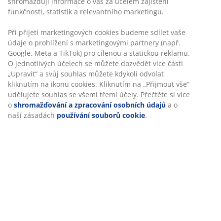
Skladová položka: 3444781
Specifikace
Hodnocení
(
37
)
Doprava