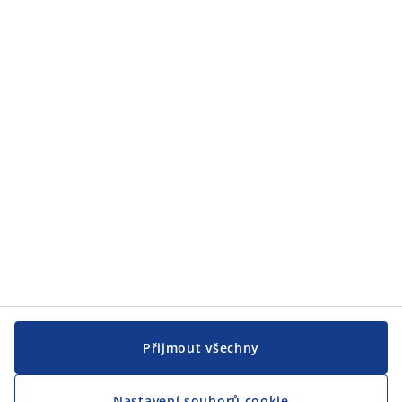
Zákaznický servis
JYSK
JYSK
CENTRÁLA
Sledovat JYSK