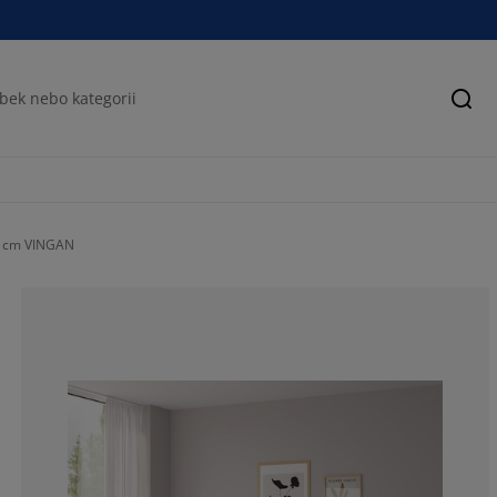
Hled
0 cm VINGAN
62.6506024096
18.07228915662