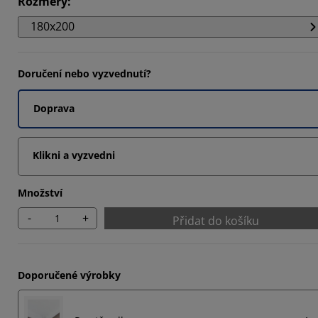
Rozměry
:
3735%
180x200
3735%
747%
Doručení nebo vyzvednutí?
Doprava
Klikni a vyzvedni
Množství
-
+
Přidat do košíku
Doporučené výrobky