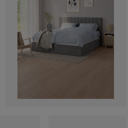
4.81927710843
4.81927710843
9.63855421686