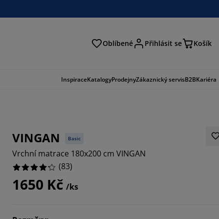
Oblíbené
Přihlásit se
Košík
at
Inspirace
Katalogy
Prodejny
Zákaznický servis
B2B
Kariéra
VINGAN
Basic
Vrchní matrace 180x200 cm VINGAN
(
83
)
1650 Kč
/ks
3856%
6507%