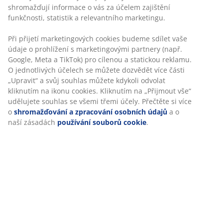
Specifikace
Hodnocení
(
17
)
Personalizujeme váš zážitek
O značce
V JYSKu používáme soubory cookie a mobilní identifikátory, aby
vám při návštěvě našich webových stránek zajistili příjemný záži
Doprava
Cookies shromažďují informace o vás za účelem zajištění funkčno
statistik a relevantního marketingu.
Při přijetí marketingových cookies budeme sdílet vaše údaje o
prohlížení s marketingovými partnery (např. Google, Meta a TikT