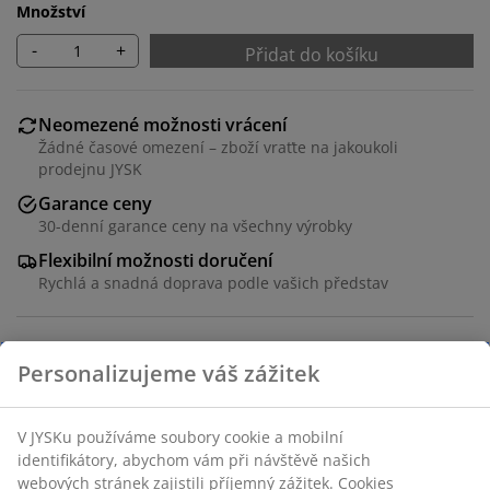
Množství
-
+
Přidat do košíku
Neomezené možnosti vrácení
Žádné časové omezení – zboží vraťte na jakoukoli
prodejnu JYSK
Garance ceny
30-denní garance ceny na všechny výrobky
Flexibilní možnosti doručení
Rychlá a snadná doprava podle vašich představ
3 cm vysoká kvalitní matrace s jádrem z prodyšného
latexu, který efektivně odvádí přebytečné teplo.
Pratelný potah ze 100% polyesteru (54 % recyklováno).
Skladová položka: 3444323